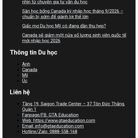
nhìn từ chuyên gia tư vấn du học
Săn học bổng Canada kỳ nhập học tháng 9/2026 –
chuẩn bị sớm để giành lợi thế lớn
Giấc mơ Du học Mỹ có đang dần thu hẹp?
Canada sẽ giảm một nửa số lượng sinh viên quốc tế
mới nhập học 2026
Thông tin Du học
Anh
Canada
Mỹ
Úc
Liên hệ
Tầng 19, Saigon Trade Center – 37 Tôn Đức Thắng,
Quận 1
Fanpage/FB: GTA Education
Web: https://www.gtaeducation.com
Email: info@gtaeducation.com
Hotline/Zalo: 0888-558-168