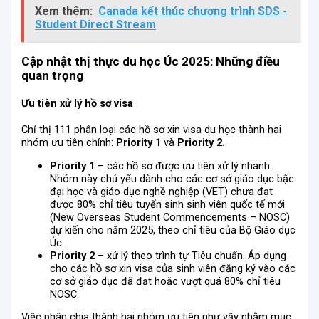
Xem thêm:
Canada kết thúc chương trình SDS -
Student Direct Stream
Cập nhật thị thực du học Úc 2025: Những điều
quan trọng
Ưu tiên xử lý hồ sơ visa
Chỉ thị 111 phân loại các hồ sơ xin visa du học thành hai
nhóm ưu tiên chính:
Priority 1
và
Priority 2
.
Priority 1
– các hồ sơ được ưu tiên xử lý nhanh.
Nhóm này chủ yếu dành cho các cơ sở giáo dục bậc
đại học và giáo dục nghề nghiệp (VET) chưa đạt
được 80% chỉ tiêu tuyển sinh sinh viên quốc tế mới
(New Overseas Student Commencements – NOSC)
dự kiến cho năm 2025, theo chỉ tiêu của Bộ Giáo dục
Úc.
Priority 2
– xử lý theo trình tự Tiêu chuẩn. Áp dụng
cho các hồ sơ xin visa của sinh viên đăng ký vào các
cơ sở giáo dục đã đạt hoặc vượt quá 80% chỉ tiêu
NOSC.
Việc phân chia thành hai nhóm ưu tiên như vậy nhằm mục