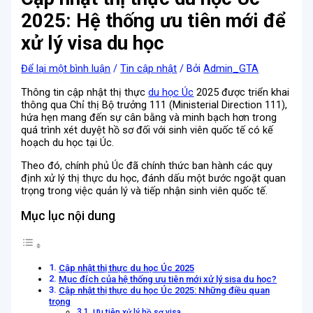
2025: Hệ thống ưu tiên mới để
xử lý visa du học
Để lại một bình luận
/
Tin cập nhật
/ Bởi
Admin_GTA
Thông tin cập nhật thị thực
du học Úc
2025 được triển khai
thông qua Chỉ thị Bộ trưởng 111 (Ministerial Direction 111),
hứa hẹn mang đến sự cân bằng và minh bạch hơn trong
quá trình xét duyệt hồ sơ đối với sinh viên quốc tế có kế
hoạch du học tại Úc.
Theo đó, chính phủ Úc đã chính thức ban hành các quy
định xử lý thị thực du học, đánh dấu một bước ngoặt quan
trọng trong việc quản lý và tiếp nhận sinh viên quốc tế.
Mục lục nội dung
Cập nhật thị thực du học Úc 2025
Mục đích của hệ thống ưu tiên mới xử lý sisa du học?
Cập nhật thị thực du học Úc 2025: Những điều quan
trọng
Ưu tiên xử lý hồ sơ visa