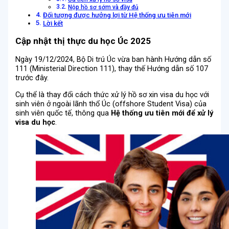
Nộp hồ sơ sớm và đầy đủ
Đối tượng được hưởng lợi từ Hệ thống ưu tiên mới
Lời kết
Cập nhật thị thực du học Úc 2025
Ngày 19/12/2024, Bộ Di trú Úc vừa ban hành Hướng dẫn số
111 (Ministerial Direction 111), thay thế Hướng dẫn số 107
trước đây.
Cụ thể là thay đổi cách thức xử lý hồ sơ xin visa du học với
sinh viên ở ngoài lãnh thổ Úc (offshore Student Visa) của
sinh viên quốc tế, thông qua
Hệ thống ưu tiên mới để xử lý
visa du học
.