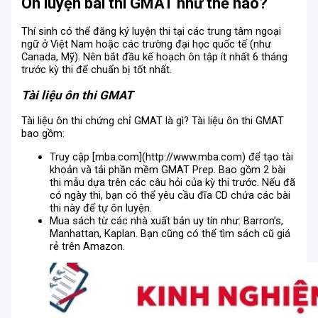
Ôn luyện bài thi GMAT như thế nào?
Thí sinh có thể đăng ký luyện thi tại các trung tâm ngoại
ngữ ở Việt Nam hoặc các trường đại học quốc tế (như
Canada, Mỹ). Nên bắt đầu kế hoạch ôn tập ít nhất 6 tháng
trước kỳ thi để chuẩn bị tốt nhất.
Tài liệu ôn thi GMAT
Tài liệu ôn thi chứng chỉ GMAT là gì? Tài liệu ôn thi GMAT
bao gồm:
Truy cập [mba.com](http://www.mba.com) để tạo tài
khoản và tải phần mềm GMAT Prep. Bao gồm 2 bài
thi mẫu dựa trên các câu hỏi của kỳ thi trước. Nếu đã
có ngày thi, bạn có thể yêu cầu đĩa CD chứa các bài
thi này để tự ôn luyện.
Mua sách từ các nhà xuất bản uy tín như: Barron’s,
Manhattan, Kaplan. Bạn cũng có thể tìm sách cũ giá
rẻ trên Amazon.