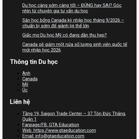
Du học càng sớm càng tốt – ĐÚNG hay SAI? Góc
nhìn từ chuyên gia tư vấn du học
Săn học bổng Canada kỳ nhập học tháng 9/2026 –
chuẩn bị sớm để giành lợi thế lớn
Giấc mơ Du học Mỹ có đang dần thu hẹp?
Canada sẽ giảm một nửa số lượng sinh viên quốc tế
mới nhập học 2026
Thông tin Du học
Anh
Canada
Mỹ
Úc
Liên hệ
Tầng 19, Saigon Trade Center – 37 Tôn Đức Thắng,
Quận 1
Fanpage/FB: GTA Education
Web: https://www.gtaeducation.com
Email: info@gtaeducation.com