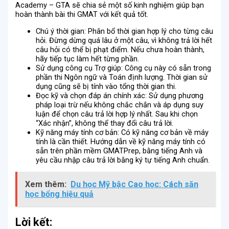
Academy – GTA sẽ chia sẻ một số kinh nghiệm giúp bạn
hoàn thành bài thi GMAT với kết quả tốt.
Chú ý thời gian: Phân bổ thời gian hợp lý cho từng câu
hỏi. Đừng dừng quá lâu ở một câu, vì không trả lời hết
câu hỏi có thể bị phạt điểm. Nếu chưa hoàn thành,
hãy tiếp tục làm hết từng phần.
Sử dụng công cụ Trợ giúp: Công cụ này có sẵn trong
phần thi Ngôn ngữ và Toán định lượng. Thời gian sử
dụng cũng sẽ bị tính vào tổng thời gian thi.
Đọc kỹ và chọn đáp án chính xác: Sử dụng phương
pháp loại trừ nếu không chắc chắn và áp dụng suy
luận để chọn câu trả lời hợp lý nhất. Sau khi chọn
“Xác nhận”, không thể thay đổi câu trả lời.
Kỹ năng máy tính cơ bản: Có kỹ năng cơ bản về máy
tính là cần thiết. Hướng dẫn về kỹ năng máy tính có
sẵn trên phần mềm GMATPrep, bằng tiếng Anh và
yêu cầu nhập câu trả lời bằng ký tự tiếng Anh chuẩn.
Xem thêm:
Du học Mỹ bậc Cao học: Cách săn
học bổng hiệu quả
Lời kết: