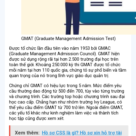
GMAT (Graduate Management Admission Test)
Được tổ chức lần đầu tiên vào năm 1953 bởi GMAC
(Graduate Management Admission Council). GMAT hiện
được sử dụng rộng rãi tại hơn 2.500 trường đại học trên
toàn thế giới. Khoảng 250.000 kỳ thi GMAT được tổ chức
mỗi năm tại hơn 110 quốc gia, chứng tỏ sự phổ biến và tầm
quan trọng của nó trong lĩnh vực giáo dục quản trị.
Chứng chỉ GMAT có hiệu lực trong 5 năm. Mức điểm yêu
cầu thường dao động từ 500 đến 700, tùy vào từng trường
và chương trình. Các trường top hoặc chương trình sau đại
học cao cấp. Chẳng hạn như nhóm trường Ivy League, có
thể yêu cầu điểm GMAT từ 700 trở lên. Ngoài điểm GMAT,
các yếu tố khác như kinh nghiệm làm việc và thành tích
học tập cũng được xem xét.
Xem thêm:
Hồ sơ CSS là gì? Hồ sơ xin hỗ trợ tài