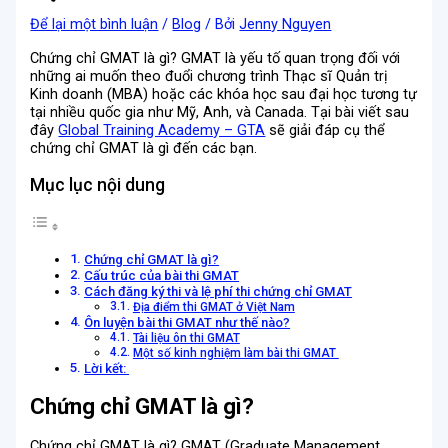
Để lại một bình luận
/
Blog
/ Bởi
Jenny Nguyen
Chứng chỉ GMAT là gì? GMAT là yếu tố quan trọng đối với
những ai muốn theo đuổi chương trình Thạc sĩ Quản trị
Kinh doanh (MBA) hoặc các khóa học sau đại học tương tự
tại nhiều quốc gia như Mỹ, Anh, và Canada. Tại bài viết sau
đây
Global Training Academy – GTA
sẽ giải đáp cụ thể
chứng chỉ GMAT là gì đến các bạn.
Mục lục nội dung
Chứng chỉ GMAT là gì?
Cấu trúc của bài thi GMAT
Cách đăng ký thi và lệ phí thi chứng chỉ GMAT
Địa điểm thi GMAT ở Việt Nam
Ôn luyện bài thi GMAT như thế nào?
Tài liệu ôn thi GMAT
Một số kinh nghiệm làm bài thi GMAT
Lời kết:
Chứng chỉ GMAT là gì?
Chứng chỉ GMAT là gì? GMAT (Graduate Management