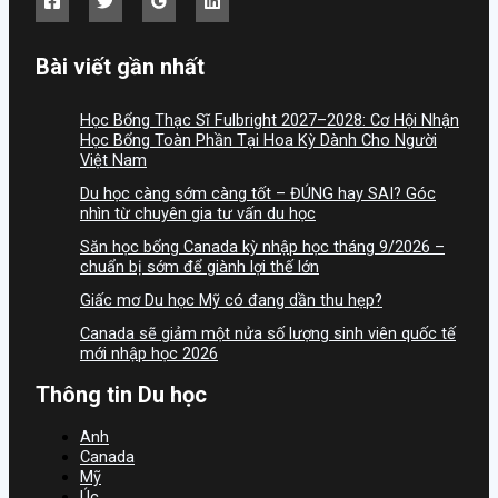
Bài viết gần nhất
Học Bổng Thạc Sĩ Fulbright 2027–2028: Cơ Hội Nhận
Học Bổng Toàn Phần Tại Hoa Kỳ Dành Cho Người
Việt Nam
Du học càng sớm càng tốt – ĐÚNG hay SAI? Góc
nhìn từ chuyên gia tư vấn du học
Săn học bổng Canada kỳ nhập học tháng 9/2026 –
chuẩn bị sớm để giành lợi thế lớn
Giấc mơ Du học Mỹ có đang dần thu hẹp?
Canada sẽ giảm một nửa số lượng sinh viên quốc tế
mới nhập học 2026
Thông tin Du học
Anh
Canada
Mỹ
Úc