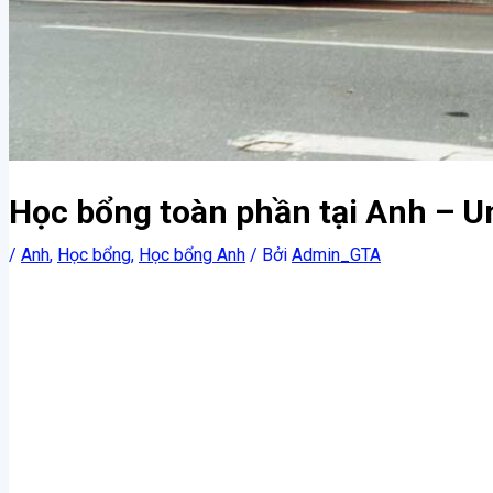
Học bổng toàn phần tại Anh – Un
/
Anh
,
Học bổng
,
Học bổng Anh
/ Bởi
Admin_GTA