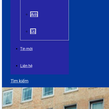
Anh
Úc
Tin mới
Liên hệ
Tìm kiếm