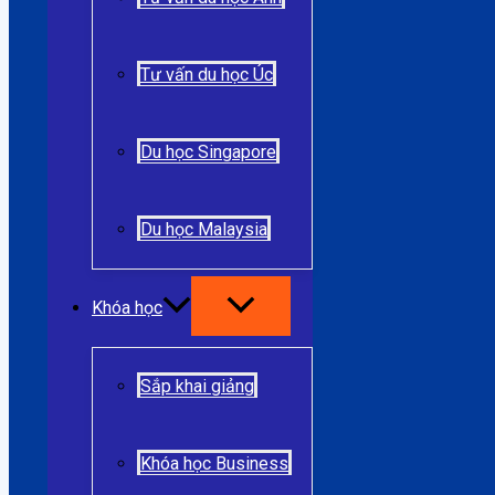
Tư vấn du học Úc
Du học Singapore
Du học Malaysia
Khóa học
Sắp khai giảng
Khóa học Business