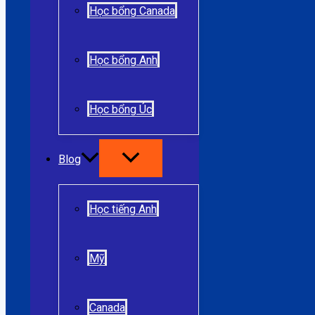
Học bổng Canada
Học bổng Anh
Học bổng Úc
Blog
Học tiếng Anh
Mỹ
Canada