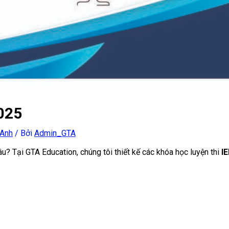
025
 Anh
/ Bởi
Admin_GTA
? Tại GTA Education, chúng tôi thiết kế các khóa học luyện thi
I