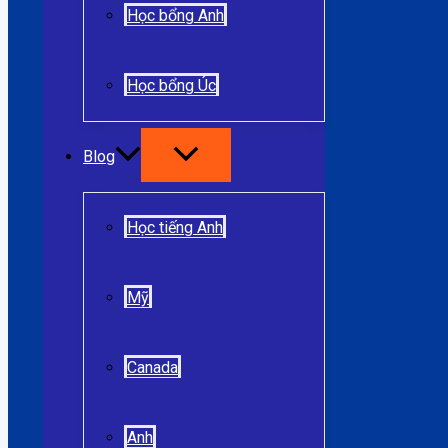
Học bổng Anh
Học bổng Úc
Blog
Học tiếng Anh
Mỹ
Canada
Anh