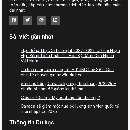
toàn cầu, tiếp cận các chương trình đào tạo tiên tiến, hiện
đại nhất.
Bài viết gần nhất
Học Bổng Thạc Sĩ Fulbright 2027–2028: Cơ Hội Nhận
Học Bổng Toàn Phần Tại Hoa Kỳ Dành Cho Người
Việt Nam
Du học càng sớm càng tốt – ĐÚNG hay SAI? Góc
nhìn từ chuyên gia tư vấn du học
Săn học bổng Canada kỳ nhập học tháng 9/2026 –
chuẩn bị sớm để giành lợi thế lớn
Giấc mơ Du học Mỹ có đang dần thu hẹp?
Canada sẽ giảm một nửa số lượng sinh viên quốc tế
mới nhập học 2026
Thông tin Du học