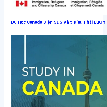
Du Học Canada Diện SDS Và 5 Điều Phải Lưu Ý