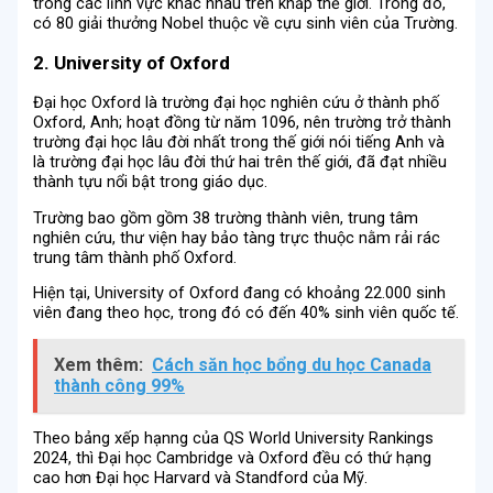
trong các lĩnh vực khác nhau trên khắp thế giới. Trong đó,
có 80 giải thưởng Nobel thuộc về cựu sinh viên của Trường.
2. University of Oxford
Đại học Oxford là trường đại học nghiên cứu ở thành phố
Oxford, Anh; hoạt đồng từ năm 1096, nên trường trở thành
trường đại học lâu đời nhất trong thế giới nói tiếng Anh và
là trường đại học lâu đời thứ hai trên thế giới, đã đạt nhiều
thành tựu nổi bật trong giáo dục.
Trường bao gồm gồm 38 trường thành viên, trung tâm
nghiên cứu, thư viện hay bảo tàng trực thuộc nằm rải rác
trung tâm thành phố Oxford.
Hiện tại, University of Oxford đang có khoảng 22.000 sinh
viên đang theo học, trong đó có đến 40% sinh viên quốc tế.
Xem thêm:
Cách săn học bổng du học Canada
thành công 99%
Theo bảng xếp hạnng của QS World University Rankings
2024, thì Đại học Cambridge và Oxford đều có thứ hạng
cao hơn Đại học Harvard và Standford của Mỹ.