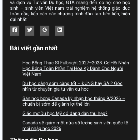
và dịch vụ Tư vấn Du học, GTA mang đến cơ hội cho học
sinh – sinh viên Việt nam trải nghiệm hệ thống giáo dục
toàn cầu, tiếp cận các chương trình đào tạo tiên tiến, hiện
đại nhất.
Bài viết gần nhất
Học Bổng Thạc Sĩ Fulbright 2027–2028: Cơ Hội Nhận
Học Bổng Toàn Phần Tại Hoa Kỳ Dành Cho Người
Việt Nam
Du học càng sớm càng tốt – ĐÚNG hay SAI? Góc
nhìn từ chuyên gia tư vấn du học
Săn học bổng Canada kỳ nhập học tháng 9/2026 –
chuẩn bị sớm để giành lợi thế lớn
Giấc mơ Du học Mỹ có đang dần thu hẹp?
Canada sẽ giảm một nửa số lượng sinh viên quốc tế
mới nhập học 2026