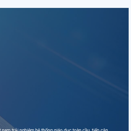
 nam trải nghiệm hệ thống giáo dục toàn cầu, tiếp cận