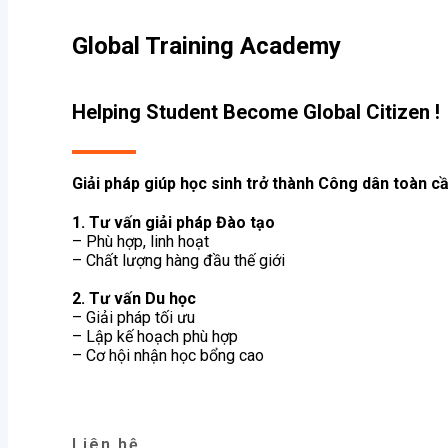
Global Training Academy
Du học Singapore
Helping Student Become Global Citizen !
Du học Malaysia
Giải pháp giúp học sinh trở thành Công dân toàn cầ
Khóa học
1. Tư vấn giải pháp Đào tạo
– Phù hợp, linh hoạt
– Chất lượng hàng đầu thế giới
Sắp khai giảng
2. Tư vấn Du học
– Giải pháp tối ưu
– Lập kế hoạch phù hợp
Khóa học Business
– Cơ hội nhận học bổng cao
Khóa học Tiếng Anh
Liên hệ​