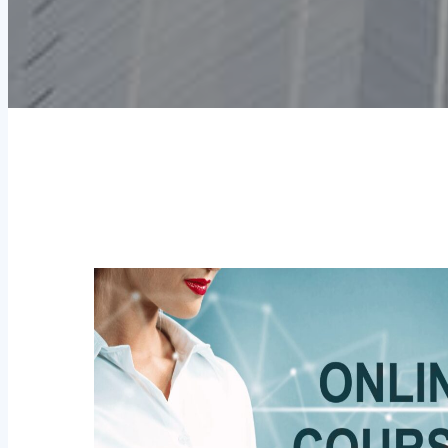
Học bổng Anh
Học bổng Úc
Blog
Học tiếng Anh
Mỹ
Canada
Anh