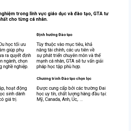
nghiệm trong lĩnh vực giáo dục và đào tạo, GTA tư
 nhất cho từng cá nhân.
Định hướng Đào tạo
Du học tối ưu
Tùy thuộc vào mục tiêu, khả
hằm giúp phụ
năng tài chính, các ưu tiên về
ưa ra quyết định
sự phát triển chuyên môn và thế
ọn ngành, chọn
mạnh cá nhân, GTA sẽ tư vấn giải
g nghề nghiệp.
pháp học tập phù hợp.
Chương trình Đào tạo chọn lọc
tập, hoạt động
Được cung cấp bởi các trường Đai
học sinh dành
học uy tín, chất lượng hàng đầu tại:
 giá trị.
Mỹ, Canada, Anh, Úc,. …