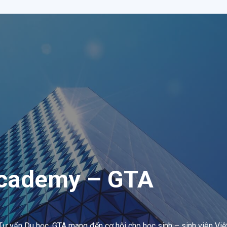
Academy – GTA
ư vấn Du học, GTA mang đến cơ hội cho học sinh – sinh viên Việt