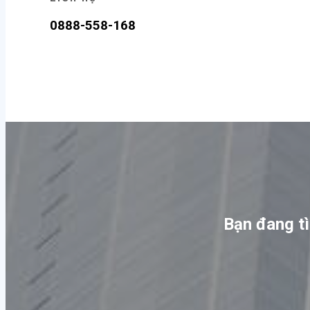
0888-558-168
Khóa học STEM
Khóa học Online
Sách hay
Học bổng
Bạn đang tì
Học bổng Mỹ
Học bổng Canada