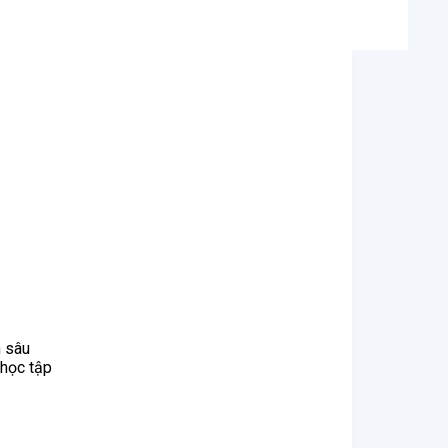
n sâu
 học tập