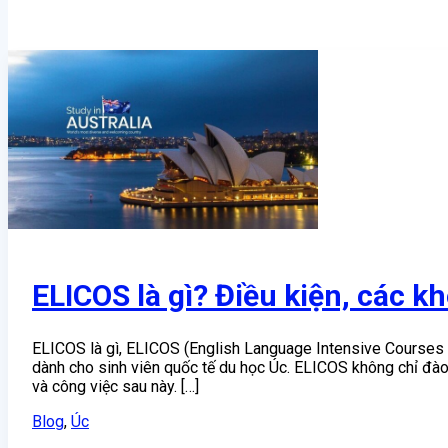
ELICOS là gì? Điều kiện, các kh
ELICOS là gì, ELICOS (English Language Intensive Courses 
dành cho sinh viên quốc tế du học Úc. ELICOS không chỉ đào 
và công việc sau này. […]
Blog
,
Úc