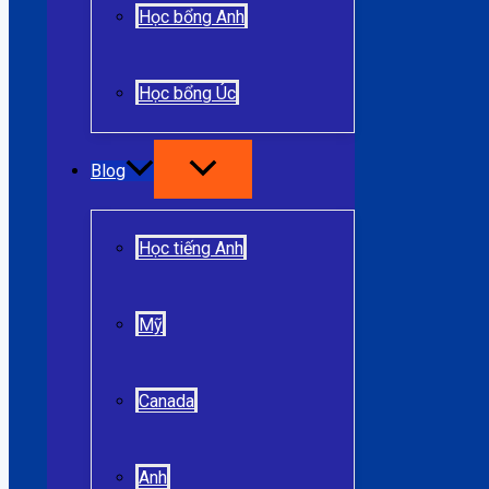
Học bổng Anh
Học bổng Úc
Blog
Học tiếng Anh
Mỹ
Canada
Anh