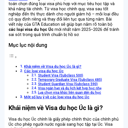
toán chọn đúng loại visa phù hợp với mục tiêu học tập và
khả năng tài chính. Từ visa học chính quy, visa sau tốt
nghiệp đến thị thực dành cho người giám hộ – mỗi loại đều
có quy định riêng và thay đổi liên tục qua từng năm. Bài
viết này của GTA Education sẽ giúp bạn nắm rõ toàn bộ
các loại visa du học Úc
mới nhất năm 2025–2026 để tránh
sai sót trong quá trình chuẩn bị hồ sơ.
Mục lục nội dung
Khái niệm về Visa du học Úc là gì?
Các loại visa du học Úc
Student Visa (Subclass 500)
Temporary Graduate Visa (Subclass 485)
Student Guardian Visa (Subclass 590)
Visa ngắn hạn và du lịch kết hợp học nhẹ
Lựa chọn visa khác liên quan đến du học
Một số lưu ý về các loại visa du học Úc
Khái niệm về Visa du học Úc là gì?
Visa du học Úc chính là giấy phép chính thức của chính phủ
Úc cho phép người nước ngoài sang học tập tại Úc. Visa