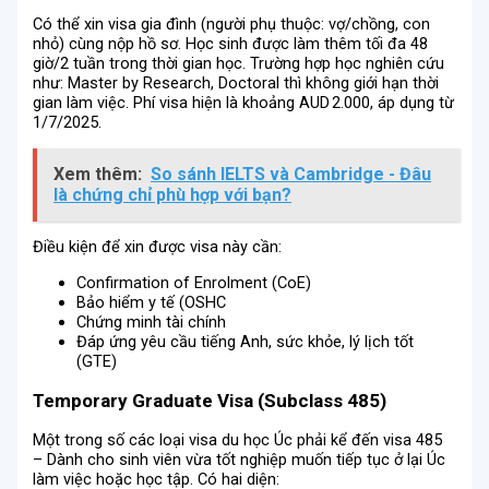
Có thể xin visa gia đình (người phụ thuộc: vợ/chồng, con
nhỏ) cùng nộp hồ sơ. Học sinh được làm thêm tối đa 48
giờ/2 tuần trong thời gian học. Trường hợp học nghiên cứu
như: Master by Research, Doctoral thì không giới hạn thời
gian làm việc. Phí visa hiện là khoảng AUD 2.000, áp dụng từ
1/7/2025.
Xem thêm:
So sánh IELTS và Cambridge - Đâu
là chứng chỉ phù hợp với bạn?
Điều kiện để xin được visa này cần:
Confirmation of Enrolment (CoE)
Bảo hiểm y tế (OSHC
Chứng minh tài chính
Đáp ứng yêu cầu tiếng Anh, sức khỏe, lý lịch tốt
(GTE)
Temporary Graduate Visa (Subclass 485)
Một trong số các loại visa du học Úc phải kể đến visa 485
– Dành cho sinh viên vừa tốt nghiệp muốn tiếp tục ở lại Úc
làm việc hoặc học tập. Có hai diện: