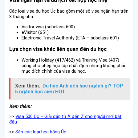
Visa ngắn hạn và du lịch kết hợp học nhẹ
Các loại visa du học Úc bao gồm một số visa ngắn hạn trên
3 tháng như:
Visitor visa (subclass 600)
eVisitor (651)
Electronic Travel Authority (ETA – subclass 601)
Lựa chọn visa khác liên quan đến du học
Working Holiday (417/462) và Training Visa (407)
cũng cho phép học tập nhất định nhưng không phải
mục đích chính của visa du học.
Xem thêm:
Du học Anh nên học ngành gì? TOP
5 ngành học siêu HOT
Xem thêm:
>>
Visa 500 Úc – Giải đáp từ A đến Z cho người mới bắt
đầu
>>
Săn các loại học bổng Úc