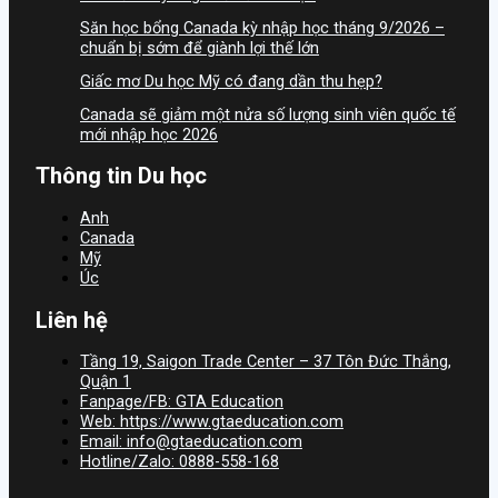
Săn học bổng Canada kỳ nhập học tháng 9/2026 –
chuẩn bị sớm để giành lợi thế lớn
Giấc mơ Du học Mỹ có đang dần thu hẹp?
Canada sẽ giảm một nửa số lượng sinh viên quốc tế
mới nhập học 2026
Thông tin Du học
Anh
Canada
Mỹ
Úc
Liên hệ
Tầng 19, Saigon Trade Center – 37 Tôn Đức Thắng,
Quận 1
Fanpage/FB: GTA Education
Web: https://www.gtaeducation.com
Email: info@gtaeducation.com
Hotline/Zalo: 0888-558-168