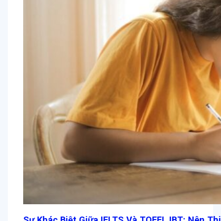
Sự Khác Biệt Giữa IELTS Và TOEFL IBT: Nên Th