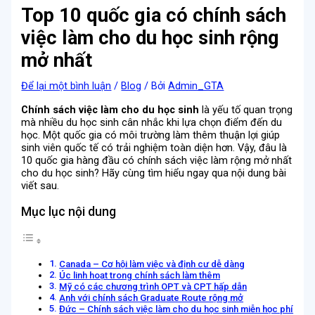
Top 10 quốc gia có chính sách
việc làm cho du học sinh rộng
mở nhất
Để lại một bình luận
/
Blog
/ Bởi
Admin_GTA
Chính sách việc làm cho du học sinh
là yếu tố quan trọng
mà nhiều du học sinh cân nhắc khi lựa chọn điểm đến du
học. Một quốc gia có môi trường làm thêm thuận lợi giúp
sinh viên quốc tế có trải nghiệm toàn diện hơn. Vậy, đâu là
10 quốc gia hàng đầu có chính sách việc làm rộng mở nhất
cho du học sinh? Hãy cùng tìm hiểu ngay qua nội dung bài
viết sau.
Mục lục nội dung
Canada – Cơ hội làm việc và định cư dễ dàng
Úc linh hoạt trong chính sách làm thêm
Mỹ có các chương trình OPT và CPT hấp dẫn
Anh với chính sách Graduate Route rộng mở
Đức – Chính sách việc làm cho du học sinh miễn học phí