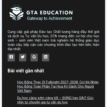
Cung cấp giải pháp Đào tạo Chất lượng hàng đầu thế giới
và dịch vụ Tư vấn Du học, GTA mang đến cơ hội cho học
sinh – sinh viên Việt nam trải nghiệm hệ thống giáo dục
toàn cầu, tiếp cận các chương trình đào tạo tiên tiến, hiện
đại nhất.
Bài viết gần nhất
Học Bổng Thạc Sĩ Fulbright 2027–2028: Cơ Hội Nhận
Học Bổng Toàn Phần Tại Hoa Kỳ Dành Cho Người
Việt Nam
Du học càng sớm càng tốt – ĐÚNG hay SAI? Góc
nhìn từ chuyên gia tư vấn du học