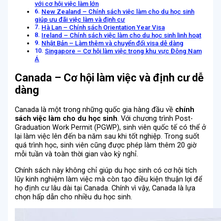
với cơ hội việc làm lớn
New Zealand – Chính sách việc làm cho du học sinh
giúp ưu đãi việc làm và định cư
Hà Lan – Chính sách Orientation Year Visa
Ireland – Chính sách việc làm cho du học sinh linh hoạt
Nhật Bản – Làm thêm và chuyển đổi visa dễ dàng
Singapore – Cơ hội làm việc trong khu vực Đông Nam
Á
Canada – Cơ hội làm việc và định cư dễ
dàng
Canada là một trong những quốc gia hàng đầu về
chính
sách việc làm cho du học sinh
. Với chương trình Post-
Graduation Work Permit (PGWP), sinh viên quốc tế có thể ở
lại làm việc lên đến ba năm sau khi tốt nghiệp. Trong suốt
quá trình học, sinh viên cũng được phép làm thêm 20 giờ
mỗi tuần và toàn thời gian vào kỳ nghỉ.
Chính sách này không chỉ giúp du học sinh có cơ hội tích
lũy kinh nghiệm làm việc mà còn tạo điều kiện thuận lợi để
họ định cư lâu dài tại Canada. Chính vì vậy, Canada là lựa
chọn hấp dẫn cho nhiều du học sinh.