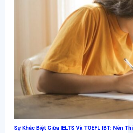
Sự Khác Biệt Giữa IELTS Và TOEFL IBT: Nên Th