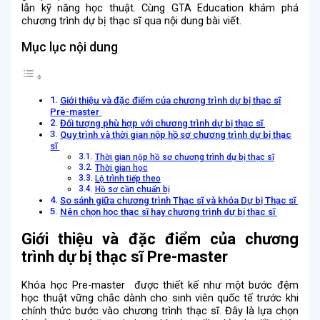
lẫn kỹ năng học thuật. Cùng
GTA Education
khám phá
chương trình dự bị thạc sĩ qua nội dung bài viết.
Mục lục nội dung
Giới thiệu và đặc điểm của chương trình dự bị thạc sĩ
Pre-master
Đối tượng phù hợp với chương trình dự bị thạc sĩ
Quy trình và thời gian nộp hồ sơ chương trình dự bị thạc
sĩ
Thời gian nộp hồ sơ chương trình dự bị thạc sĩ
Thời gian học
Lộ trình tiếp theo
Hồ sơ cần chuẩn bị
So sánh giữa chương trình Thạc sĩ và khóa Dự bị Thạc sĩ
Nên chọn học thạc sĩ hay chương trình dự bị thạc sĩ
Giới thiệu và đặc điểm của chương
trình dự bị thạc sĩ Pre-master
Khóa học Pre-master được thiết kế như một bước đệm
học thuật vững chắc dành cho sinh viên quốc tế trước khi
chính thức bước vào chương trình thạc sĩ. Đây là lựa chọn