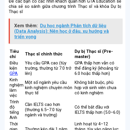
Để các bạn có các nhìn khách quan hơn
GTA Education
sẽ
chia sẻ so sánh giữa chương trình Thạc sĩ và khóa Dự bị
Thạc sĩ
Xem thêm:
Du học ngành Phân tích dữ liệu
(Data Analysis): Nên học ở đâu, xu hướng và
triển vọng
Tiêu
Dự bị Thạc sĩ (Pre-
Thạc sĩ chính thức
chí
master)
Điều
Yêu cầu GPA cao (tùy
GPA thấp hơn vẫn có
kiện
trường, thường từ 7.0 trở
thể đăng ký (khoảng từ
GPA
lên)
6.0 hoặc thấp hơn)
Kinh
Một số ngành yêu cầu
Không bắt buộc, phù
nghiệm
kinh nghiệm chuyên môn
hợp với sinh viên chưa
làm
thực tế
có kinh nghiệm
việc
Trình
Cần IELTS cao hơn
độ
Có thể bắt đầu với
(thường 6.5–7.0 tùy
tiếng
IELTS thấp hơn (5.0–6.0)
ngành và trường)
Anh
Thời
Linh hoạt từ 4–12
gian
Thường kéo dài 1 năm
tháng, tùy vào năng lực