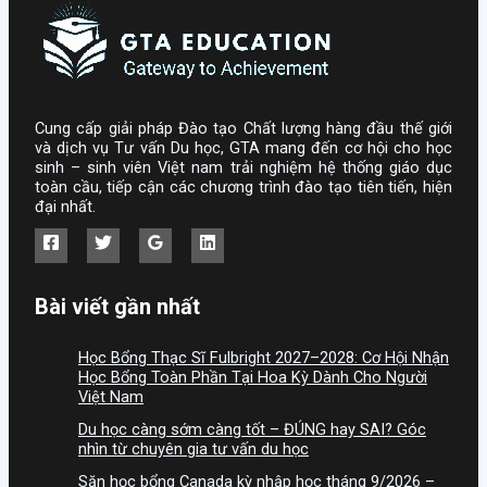
Cung cấp giải pháp Đào tạo Chất lượng hàng đầu thế giới
và dịch vụ Tư vấn Du học, GTA mang đến cơ hội cho học
sinh – sinh viên Việt nam trải nghiệm hệ thống giáo dục
toàn cầu, tiếp cận các chương trình đào tạo tiên tiến, hiện
đại nhất.
Bài viết gần nhất
Học Bổng Thạc Sĩ Fulbright 2027–2028: Cơ Hội Nhận
Học Bổng Toàn Phần Tại Hoa Kỳ Dành Cho Người
Việt Nam
Du học càng sớm càng tốt – ĐÚNG hay SAI? Góc
nhìn từ chuyên gia tư vấn du học
Săn học bổng Canada kỳ nhập học tháng 9/2026 –