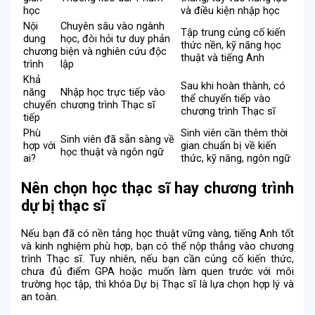
học
và điều kiện nhập học
Nội
Chuyên sâu vào ngành
Tập trung củng cố kiến
dung
học, đòi hỏi tư duy phản
thức nền, kỹ năng học
chương
biện và nghiên cứu độc
thuật và tiếng Anh
trình
lập
Khả
Sau khi hoàn thành, có
năng
Nhập học trực tiếp vào
thể chuyển tiếp vào
chuyển
chương trình Thạc sĩ
chương trình Thạc sĩ
tiếp
Phù
Sinh viên cần thêm thời
Sinh viên đã sẵn sàng về
hợp với
gian chuẩn bị về kiến
học thuật và ngôn ngữ
ai?
thức, kỹ năng, ngôn ngữ
Nên chọn học thạc sĩ hay chương trình
dự bị thạc sĩ
Nếu bạn đã có nền tảng học thuật vững vàng, tiếng Anh tốt
và kinh nghiệm phù hợp, bạn có thể nộp thẳng vào chương
trình Thạc sĩ. Tuy nhiên, nếu bạn cần củng cố kiến thức,
chưa đủ điểm GPA hoặc muốn làm quen trước với môi
trường học tập, thì khóa Dự bị Thạc sĩ là lựa chọn hợp lý và
an toàn.