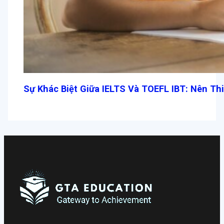
Sự Khác Biệt Giữa IELTS Và TOEFL IBT: Nên Th