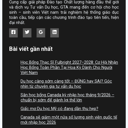
Cung cấp giải pháp Đào tạo Chất lượng hàng đầu thế giới
và dịch vụ Tư vấn Du học, GTA mang đến cơ hội cho học
sinh – sinh viên Việt nam trải nghiệm hệ thống giáo dục
toàn cầu, tiếp cận các chương trình đào tạo tiên tiến, hiện
đại nhất.
Bài viết gần nhất
Học Bổng Thạc Sĩ Fulbright 2027–2028: Cơ Hội Nhận
Học Bổng Toàn Phần Tại Hoa Kỳ Dành Cho Người
Việt Nam
Du học càng sớm càng tốt – ĐÚNG hay SAI? Góc
nhìn từ chuyên gia tư vấn du học
Săn học bổng Canada kỳ nhập học tháng 9/2026 –
chuẩn bị sớm để giành lợi thế lớn
Giấc mơ Du học Mỹ có đang dần thu hẹp?
Canada sẽ giảm một nửa số lượng sinh viên quốc tế
mới nhập học 2026