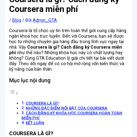
Coursera miễn phí
/
Blog
/ Bởi
Admin_GTA
Coursera là tổ chức uy tín trên toàn thế giới cung cấp hàng
ngàn khoá học trực tuyến. Đến với Coursera, bạn sẽ được
học từ những chuyên gia hàng đầu trong lĩnh vực ngay tại
nhà. Vậy
Coursera là gì? Cách đăng ký Coursera miễn
phí
như thế nào? Những khóa học này có chất lượng hay
không? Cùng GTA Education lý giải chi tiết tại bài viết dưới
đây. Theo dõi ngay để có cơ hội mở rộng vốn kiến thức và
kỹ năng của bản thân.
Mục lục nội dung
COURSERA LÀ GÌ?
NHỮNG ĐẶC ĐIỂM NỔI BẬT CỦA COURSERA
CÁCH ĐĂNG KÝ KHÓA HỌC COURSERA HOÀN TOÀN
MIỄN PHÍ
KẾT LUẬN
COURSERA LÀ GÌ?