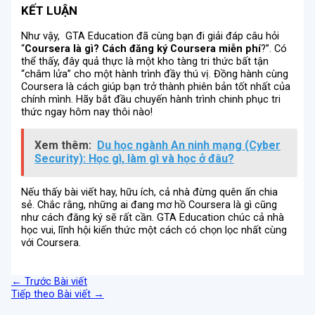
KẾT LUẬN
Như vậy, GTA Education đã cùng bạn đi giải đáp câu hỏi
“
Coursera là gì? Cách đăng ký Coursera miễn phí
?”. Có
thể thấy, đây quả thực là một kho tàng tri thức bất tận
“châm lửa” cho một hành trình đầy thú vị. Đồng hành cùng
Coursera là cách giúp bạn trở thành phiên bản tốt nhất của
chính mình. Hãy bắt đầu chuyến hành trình chinh phục tri
thức ngay hôm nay thôi nào!
Xem thêm:
Du học ngành An ninh mạng (Cyber
Security): Học gì, làm gì và học ở đâu?
Nếu thấy bài viết hay, hữu ích, cả nhà đừng quên ấn chia
sẻ. Chắc rằng, những ai đang mơ hồ Coursera là gì cũng
như cách đăng ký sẽ rất cần. GTA Education chúc cả nhà
học vui, lĩnh hội kiến thức một cách có chọn lọc nhất cùng
với Coursera.
←
Trước Bài viết
Tiếp theo Bài viết
→