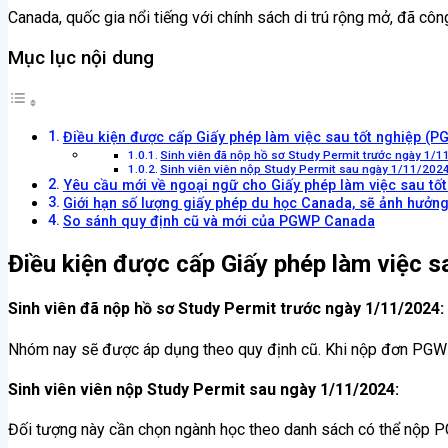
Canada, quốc gia nổi tiếng với chính sách di trú rộng mở, đã c
Mục lục nội dung
Điều kiện được cấp Giấy phép làm việc sau tốt nghiệp (
Sinh viên đã nộp hồ sơ Study Permit trước ngày 1/1
Sinh viên viên nộp Study Permit sau ngày 1/11/2024
Yêu cầu mới về ngoại ngữ cho Giấy phép làm việc sau t
Giới hạn số lượng giấy phép du học Canada, sẽ ảnh hưởng
So sánh quy định cũ và mới của PGWP Canada
Điều kiện được cấp Giấy phép làm việc 
Sinh viên đã nộp hồ sơ Study Permit trước ngày 1/11/2024
:
Nhóm nay sẽ được áp dụng theo quy định cũ. Khi nộp đơn PGWP,
Sinh viên viên nộp Study Permit sau ngày 1/11/2024
:
Đối tượng này cần chọn ngành học theo danh sách có thể nộp 