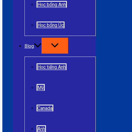
Học bổng Anh
Học bổng Úc
Blog
Học tiếng Anh
Mỹ
Canada
Anh