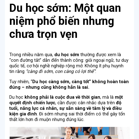
Du học sớm: Một quan
niệm phổ biến nhưng
chưa trọn vẹn
Trong nhiều năm qua,
du học sớm
thường được xem là
“con đường tắt” dẫn đến thành công: giỏi ngoại ngữ, tư duy
quốc tế, cơ hội nghề nghiệp rộng mở. Không ít phụ huynh
tin rằng
“càng đi sớm, con càng có lợi thế”
.
Tuy nhiên, “
Du học càng sớm
, càng tốt” không hoàn toàn
đúng – nhưng cũng không hẳn là sai.
Du học
không phải là cuộc đua về thời gian
, mà là
một
quyết định chiến lược
, cần được cân nhắc dựa trên
độ
tuổi, năng lực cá nhân, sự sẵn sàng về tâm lý và điều
kiện gia đình
. Đi sớm nhưng sai thời điểm có thể gây tổn
thất lớn hơn đi muộn nhưng đúng lúc.