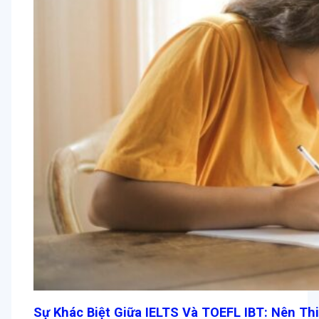
Sự Khác Biệt Giữa IELTS Và TOEFL IBT: Nên Th