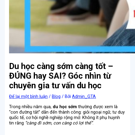
Du học càng sớm càng tốt –
ĐÚNG hay SAI? Góc nhìn từ
chuyên gia tư vấn du học
Để lại một bình luận
/
Blog
/ Bởi
Admin_GTA
Trong nhiều năm qua,
du học sớm
thường được xem là
“con đường tắt” dẫn đến thành công: giỏi ngoại ngữ, tư duy
quốc tế, cơ hội nghề nghiệp rộng mở. Không ít phụ huynh
tin rằng
“càng đi sớm, con càng có lợi thế”
.