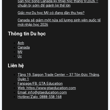
Săn học bổng Canada kỳ nhập học tháng 9/2026 –
chuẩn bị sớm để giành lợi thế lớn
Giấc mơ Du học Mỹ có đang dần thu hẹp?
Canada sẽ giảm một nửa số lượng sinh viên quốc tế
mới nhập học 2026
Thông tin Du học
Anh
Canada
Mỹ
Úc
Liên hệ
Tầng 19, Saigon Trade Center – 37 Tôn Đức Thắng,
Quận 1
Fanpage/FB: GTA Education
Web: https://www.gtaeducation.com
Email: info@gtaeducation.com
Hotline/Zalo: 0888-558-168