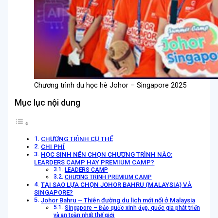
Chương trình du học hè Johor – Singapore 2025
Mục lục nội dung
CHƯƠNG TRÌNH CỤ THỂ
CHI PHÍ
HỌC SINH NÊN CHỌN CHƯƠNG TRÌNH NÀO:
LEARDERS CAMP HAY PREMIUM CAMP?
LEADERS CAMP
CHƯƠNG TRÌNH PREMIUM CAMP
TẠI SAO LỰA CHỌN JOHOR BAHRU (MALAYSIA) VÀ
SINGAPORE?
Johor Bahru – Thiên đường du lịch mới nổi ở Malaysia
Singapore – Đảo quốc xinh đẹp, quốc gia phát triển
và an toàn nhất thế giới