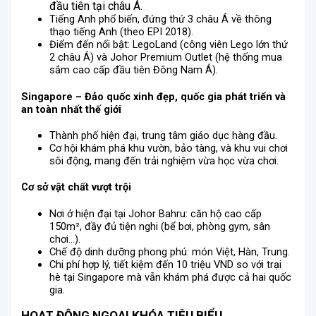
đầu tiên tại châu Á.
Tiếng Anh phổ biến, đứng thứ 3 châu Á về thông
thạo tiếng Anh (theo EPI 2018).
Điểm đến nổi bật: LegoLand (công viên Lego lớn thứ
2 châu Á) và Johor Premium Outlet (hệ thống mua
sắm cao cấp đầu tiên Đông Nam Á).
Singapore – Đảo quốc xinh đẹp, quốc gia phát triển và
an toàn nhất thế giới
Thành phố hiện đại, trung tâm giáo dục hàng đầu.
Cơ hội khám phá khu vườn, bảo tàng, và khu vui chơi
sôi động, mang đến trải nghiệm vừa học vừa chơi.
Cơ sở vật chất vượt trội
Nơi ở hiện đại tại Johor Bahru: căn hộ cao cấp
150m², đầy đủ tiện nghi (bể bơi, phòng gym, sân
chơi…).
Chế độ dinh dưỡng phong phú: món Việt, Hàn, Trung.
Chi phí hợp lý, tiết kiệm đến 10 triệu VND so với trại
hè tại Singapore mà vẫn khám phá được cả hai quốc
gia.
HOẠT ĐỘNG NGOẠI KHÓA TIÊU BIỂU