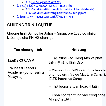
Cơ sở vật chất vượt trội
HOẠT ĐỘNG NGOẠI KHÓA TIÊU BIỂU
Các điểm đến trong lịch trình tại Johor (Malaysia)
Các điểm đến trong lịch trình tại Singapore
ĐĂNG KÝ THAM GIA CHƯƠNG TRÌNH
CHƯƠNG TRÌNH CỤ THỂ
Chương trình Du học hè Johor – Singapore 2025 có nhiều
khóa học cho PH-HS chọn lựa:
Tên chương trình
Nội dung
– Tập trung vào Tiếng Anh và phát
LEADERS CAMP
triển kỹ năng lãnh đạo.
Trại hè tại Leaders
– Chương trình 2025 sẽ có 02 lựa ch
Academy (Johor Bahru,
cho học sinh: Voice Masters Camp &
Malaysia)
IELTS Intensive Camp.
– Thời lượng: 2 tuần hoặc 4 tuần
– Khóa học tập trung vào công nghệ
AI và ChatGPT.