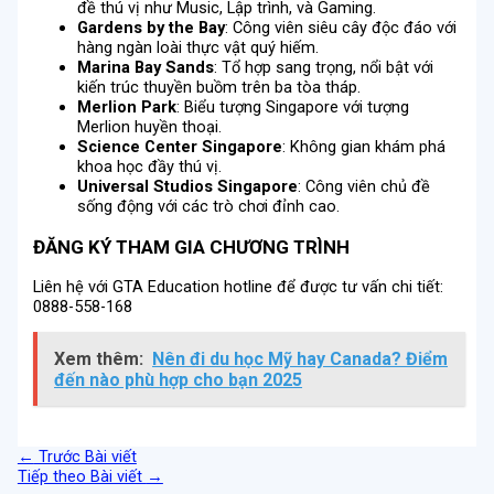
đề thú vị như Music, Lập trình, và Gaming.
Gardens by the Bay
: Công viên siêu cây độc đáo với
hàng ngàn loài thực vật quý hiếm.
Marina Bay Sands
: Tổ hợp sang trọng, nổi bật với
kiến trúc thuyền buồm trên ba tòa tháp.
Merlion Park
: Biểu tượng Singapore với tượng
Merlion huyền thoại.
Science Center Singapore
: Không gian khám phá
khoa học đầy thú vị.
Universal Studios Singapore
: Công viên chủ đề
sống động với các trò chơi đỉnh cao.
ĐĂNG KÝ THAM GIA CHƯƠNG TRÌNH
Liên hệ với GTA Education hotline để được tư vấn chi tiết:
0888-558-168
Xem thêm:
Nên đi du học Mỹ hay Canada? Điểm
đến nào phù hợp cho bạn 2025
←
Trước Bài viết
Tiếp theo Bài viết
→