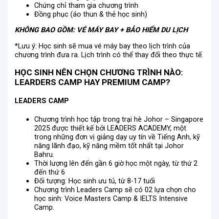
Chứng chỉ tham gia chương trình
Đồng phục (áo thun & thẻ học sinh)
KHÔNG BAO GỒM: VÉ MÁY BAY + BẢO HIỂM DU LỊCH
*Lưu ý: Học sinh sẽ mua vé máy bay theo lịch trình của
chương trình đưa ra. Lịch trình có thể thay đổi theo thực tế.
HỌC SINH NÊN CHỌN CHƯƠNG TRÌNH NÀO:
LEARDERS CAMP HAY PREMIUM CAMP?
LEADERS CAMP
Chương trình học tập trong trại hè Johor – Singapore
2025 được thiết kế bởi LEADERS ACADEMY, một
trong những đơn vị giảng dạy uy tín về Tiếng Anh, kỹ
năng lãnh đạo, kỹ năng mềm tốt nhất tại Johor
Bahru.
Thời lượng lên đến gần 6 giờ học một ngày, từ thứ 2
đến thứ 6
Đối tượng: Học sinh ưu tú, từ 8-17 tuổi
Chương trình Leaders Camp sẽ có 02 lựa chọn cho
học sinh: Voice Masters Camp & IELTS Intensive
Camp.