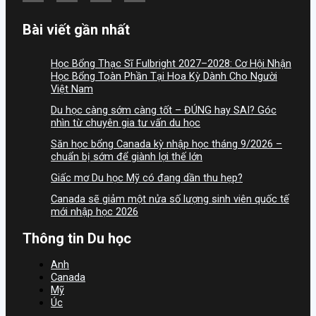
Bài viết gần nhất
Học Bổng Thạc Sĩ Fulbright 2027–2028: Cơ Hội Nhận
Học Bổng Toàn Phần Tại Hoa Kỳ Dành Cho Người
Việt Nam
Du học càng sớm càng tốt – ĐÚNG hay SAI? Góc
nhìn từ chuyên gia tư vấn du học
Săn học bổng Canada kỳ nhập học tháng 9/2026 –
chuẩn bị sớm để giành lợi thế lớn
Giấc mơ Du học Mỹ có đang dần thu hẹp?
Canada sẽ giảm một nửa số lượng sinh viên quốc tế
mới nhập học 2026
Thông tin Du học
Anh
Canada
Mỹ
Úc