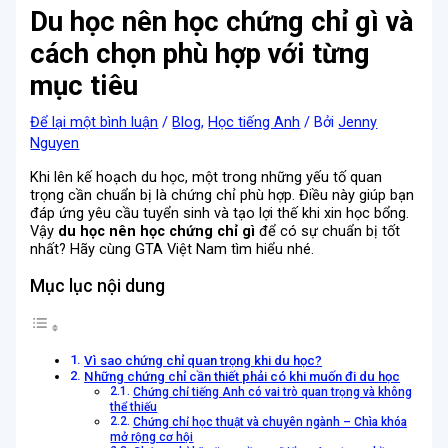
Du học nên học chứng chỉ gì và
cách chọn phù hợp với từng
mục tiêu
Để lại một bình luận
/
Blog
,
Học tiếng Anh
/ Bởi
Jenny
Nguyen
Khi lên kế hoạch du học, một trong những yếu tố quan
trọng cần chuẩn bị là chứng chỉ phù hợp. Điều này giúp bạn
đáp ứng yêu cầu tuyển sinh và tạo lợi thế khi xin học bổng.
Vậy
du học nên học chứng chỉ gì
để có sự chuẩn bị tốt
nhất? Hãy cùng GTA Việt Nam tìm hiểu nhé.
Mục lục nội dung
Vì sao chứng chỉ quan trọng khi du học?
Những chứng chỉ cần thiết phải có khi muốn đi du học
Chứng chỉ tiếng Anh có vai trò quan trọng và không
thể thiếu
Chứng chỉ học thuật và chuyên ngành – Chìa khóa
mở rộng cơ hội