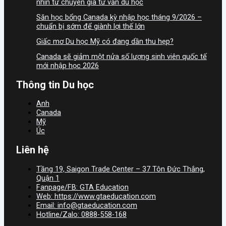
nhìn từ chuyên gia tư vấn du học
Săn học bổng Canada kỳ nhập học tháng 9/2026 –
chuẩn bị sớm để giành lợi thế lớn
Giấc mơ Du học Mỹ có đang dần thu hẹp?
Canada sẽ giảm một nửa số lượng sinh viên quốc tế
mới nhập học 2026
Thông tin Du học
Anh
Canada
Mỹ
Úc
Liên hệ
Tầng 19, Saigon Trade Center – 37 Tôn Đức Thắng,
Quận 1
Fanpage/FB: GTA Education
Web: https://www.gtaeducation.com
Email: info@gtaeducation.com
Hotline/Zalo: 0888-558-168