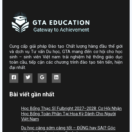
Cung cấp giải pháp Đào tạo Chất lượng hàng đầu thế giới
và dịch vụ Tư vấn Du học, GTA mang đến cơ hội cho học
sinh – sinh viên Việt nam trải nghiệm hệ thống giáo dục
toàn cầu, tiếp cận các chương trình đào tạo tiên tiến, hiện
đại nhất.
Bài viết gần nhất
Học Bổng Thạc Sĩ Fulbright 2027–2028: Cơ Hội Nhận
Học Bổng Toàn Phần Tại Hoa Kỳ Dành Cho Người
Việt Nam
Du học càng sớm càng tốt – ĐÚNG hay SAI? Góc