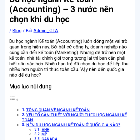
(Accounting) – 3 nước nên
chọn khi du học
/
Blog
/ Bởi
Admin_GTA
Du học ngành Kế toán (Accounting) luôn đóng một vai trò
quan trọng hiện nay. Bởi bất cứ công ty, doanh nghiệp nào
cũng cần đến kế toán (Marketing). Nhưng để trở nên một
kế toán, nhà tài chính giỏi trong tương lai thì bạn cần phải
biết sâu sắc hơn. Nhiều bạn trẻ đã chọn du học để tiếp thu
nhiều hơn nguồn tri thức toàn cầu. Vậy nên đến quốc gia
nào để du học?
Mục lục nội dung
TỔNG QUAN VỀ NGÀNH KẾ TOÁN
YẾU TỐ CẦN THIẾT VỚI NGƯỜI THEO HỌC NGÀNH KẾ
TOÁN
NÊN DU HỌC NGÀNH KẾ TOÁN Ở QUỐC GIA NÀO?
ANH
MỸ
CANADA