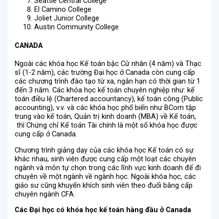
Seattle Central College
El Camino College
Joliet Junior College
Austin Community College
CANADA
Ngoài các khóa học Kế toán bậc Cử nhân (4 năm) và Thạc
sĩ (1-2 năm), các trường Đại học ở Canada còn cung cấp
các chương trình đào tạo từ xa, ngắn hạn có thời gian từ 1
đến 3 năm. Các khóa học kế toán chuyên nghiệp như: kế
toán điều lệ (Chartered accountancy), kế toán công (Public
accounting), v.v. và các khóa học phổ biến như BCom tập
trung vào kế toán, Quản trị kinh doanh (MBA) về Kế toán,
thì Chứng chỉ Kế toán Tài chính là một số khóa học được
cung cấp ở Canada.
Chương trình giảng dạy của các khóa học Kế toán có sự
khác nhau, sinh viên được cung cấp một loạt các chuyên
ngành và môn tự chọn trong các lĩnh vực kinh doanh để đi
chuyên về một ngành về ngành học. Ngoài khóa học, các
giáo sư cũng khuyến khích sinh viên theo đuổi bằng cấp
chuyên ngành CFA.
Các Đại học có khóa học kế toán hàng đầu ở Canada