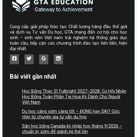
Cung cấp giải pháp Đào tạo Chất lượng hàng đầu thế giới
và dịch vụ Tư vấn Du học, GTA mang đến cơ hội cho học
sinh – sinh viên Việt nam trải nghiệm hệ thống giáo dục
toàn cầu, tiếp cận các chương trình đào tạo tiên tiến, hiện
đại nhất.
Bài viết gần nhất
Học Bổng Thạc Sĩ Fulbright 2027–2028: Cơ Hội Nhận
Học Bổng Toàn Phần Tại Hoa Kỳ Dành Cho Người
Việt Nam
Du học càng sớm càng tốt – ĐÚNG hay SAI? Góc
nhìn từ chuyên gia tư vấn du học
Săn học bổng Canada kỳ nhập học tháng 9/2026 –
chuẩn bị sớm để giành lợi thế lớn