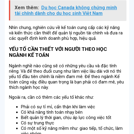
Xem thêm:
Du học Canada không chứng minh
tài chính dành cho du học sinh Việt Nam
Nhìn chung, nghiên cứu về kế toán cung cấp các kỹ năng
và kiến ​​thức cần thiết để quản lý nguồn tài chính và đưa ra
các quyết định kinh doanh phù hợp, hiệu quả.
YẾU TỐ CẦN THIẾT VỚI NGƯỜI THEO HỌC
NGÀNH KẾ TOÁN
Ngành nghề nào cũng sẽ có những yêu cầu và đặc tính
riêng. Và để theo đuổi cung như làm việc lâu dài với nó thì
yếu tố đầu tiên chính là niềm đam mê. Để theo ngành Kế
toán cũng vậy, điều quan trọng là bạn phải có đam mê, yêu
thích ngành học này.
Ngoài ra, cần có thêm các yếu tố khác như:
Phải có sự tỉ mỉ, cẩn thận khi làm việc
Có khả năng tính toán nhạy bén
Biết quản lý thời gian, chịu áp lực công việc tốt
Có sự trung thực
Có một số kỹ năng mềm như: giao tiếp, tổ chức, làm
việc nhóm…