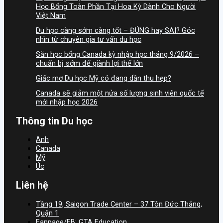
Học Bổng Toàn Phần Tại Hoa Kỳ Dành Cho Người
Việt Nam
Du học càng sớm càng tốt – ĐÚNG hay SAI? Góc
nhìn từ chuyên gia tư vấn du học
Săn học bổng Canada kỳ nhập học tháng 9/2026 –
chuẩn bị sớm để giành lợi thế lớn
Giấc mơ Du học Mỹ có đang dần thu hẹp?
Canada sẽ giảm một nửa số lượng sinh viên quốc tế
mới nhập học 2026
Thông tin Du học
Anh
Canada
Mỹ
Úc
Liên hệ
Tầng 19, Saigon Trade Center – 37 Tôn Đức Thắng,
Quận 1
Fanpage/FB: GTA Education