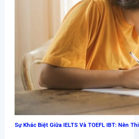
Sự Khác Biệt Giữa IELTS Và TOEFL IBT: Nên Th