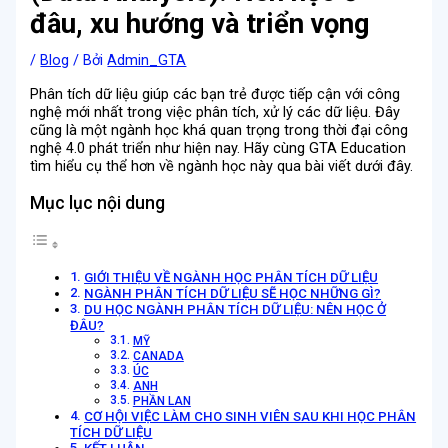
đâu, xu hướng và triển vọng
/
Blog
/ Bởi
Admin_GTA
Phân tích dữ liệu giúp các bạn trẻ được tiếp cận với công
nghệ mới nhất trong việc phân tích, xử lý các dữ liệu. Đây
cũng là một ngành học khá quan trọng trong thời đại công
nghệ 4.0 phát triển như hiện nay. Hãy cùng GTA Education
tìm hiểu cụ thể hơn về ngành học này qua bài viết dưới đây.
Mục lục nội dung
GIỚI THIỆU VỀ NGÀNH HỌC PHÂN TÍCH DỮ LIỆU
NGÀNH PHÂN TÍCH DỮ LIỆU SẼ HỌC NHỮNG GÌ?
DU HỌC NGÀNH PHÂN TÍCH DỮ LIỆU: NÊN HỌC Ở
ĐÂU?
MỸ
CANADA
ÚC
ANH
PHẦN LAN
CƠ HỘI VIỆC LÀM CHO SINH VIÊN SAU KHI HỌC PHÂN
TÍCH DỮ LIỆU