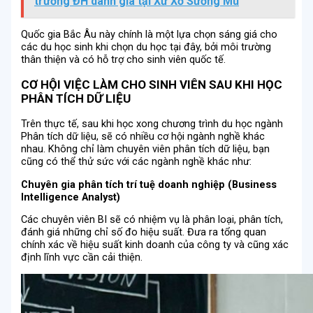
trường ĐH danh giá tại Xứ Xở Sương Mù
Quốc gia Bắc Âu này chính là một lựa chọn sáng giá cho
các du học sinh khi chọn du học tại đây, bởi môi trường
thân thiện và có hỗ trợ cho sinh viên quốc tế.
CƠ HỘI VIỆC LÀM CHO SINH VIÊN SAU KHI HỌC
PHÂN TÍCH DỮ LIỆU
Trên thực tế, sau khi học xong chương trình du học ngành
Phân tích dữ liệu, sẽ có nhiều cơ hội ngành nghề khác
nhau. Không chỉ làm chuyên viên phân tích dữ liệu, bạn
cũng có thể thử sức với các ngành nghề khác như:
Chuyên gia phân tích trí tuệ doanh nghiệp (Business
Intelligence Analyst)
Các chuyên viên BI sẽ có nhiệm vụ là phân loại, phân tích,
đánh giá những chỉ số đo hiệu suất. Đưa ra tổng quan
chính xác về hiệu suất kinh doanh của công ty và cũng xác
định lĩnh vực cần cải thiện.