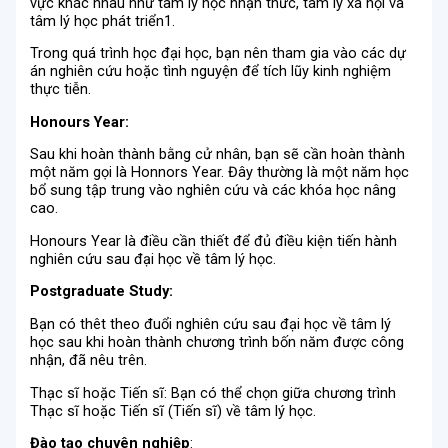
vực khác nhau như tâm lý học nhận thức, tâm lý xã hội và
tâm lý học phát triển1.
Trong quá trình học đại học, bạn nên tham gia vào các dự
án nghiên cứu hoặc tình nguyện để tích lũy kinh nghiệm
thực tiễn.
Honours Year:
Sau khi hoàn thành bằng cử nhân, bạn sẽ cần hoàn thành
một năm gọi là Honnors Year. Đây thường là một năm học
bổ sung tập trung vào nghiên cứu và các khóa học nâng
cao.
Honours Year là điều cần thiết để đủ điều kiện tiến hành
nghiên cứu sau đại học về tâm lý học.
Postgraduate Study:
Bạn có thêt theo đuổi nghiên cứu sau đại học về tâm lý
học sau khi hoàn thành chương trình bốn năm được công
nhận, đã nêu trên.
Thạc sĩ hoặc Tiến sĩ: Bạn có thể chọn giữa chương trình
Thạc sĩ hoặc Tiến sĩ (Tiến sĩ) về tâm lý học.
Đào t
ạ
o chuyên nghi
ệ
p
: