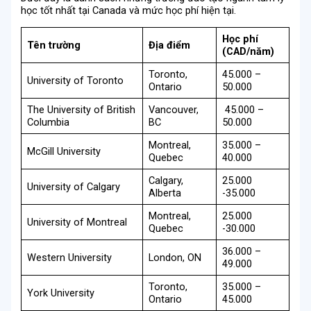
học tốt nhất tại Canada và mức học phí hiện tại.
Học phí
Tên trường
Địa điểm
(CAD/năm)
Toronto,
45.000 –
University of Toronto
Ontario
50.000
The University of British
Vancouver,
45.000 –
Columbia
BC
50.000
Montreal,
35.000 –
McGill University
Quebec
40.000
Calgary,
25.000
University of Calgary
Alberta
-35.000
Montreal,
25.000
University of Montreal
Quebec
-30.000
36.000 –
Western University
London, ON
49.000
Toronto,
35.000 –
York University
Ontario
45.000