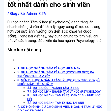
tốt nhất dành cho sinh viên
/
Blog
/ Bởi
Admin_GTA
Du học ngành Tâm lý học (Psychology) đang tăng lên
ấn đề tâm lý ngày càng được coi trọng
nhanh chóng vì v
hơn với sức ảnh hưởng lớn đến sức khỏe và cuộc
sống.
Trong bài viết này, hãy cùng chúng tôi tìm hiểu chi
tiết về các trường, điều kiện du học ngành Psychology nhé.
Mục lục nội dung
DU HỌC NGÀNH TÂM LÝ HỌC HIỆN NAY
DU HỌC NGÀNH TÂM LÝ HỌC (PSYCHOLOGY) RA
TRƯỜNG THÌ LÀM GÌ?
NÊN DU HỌC NGÀNH TÂM LÝ HỌC (PSYCHOLOGY) Ở
NƯỚC NÀO TỐT NHẤT?
DU HỌC ÚC – NGÀNH TÂM LÝ HỌC
DU HỌC MỸ – NGÀNH TÂM LÝ HỌC (PSYCHOLOGY)
DU HỌC NGÀNH TÂM LÝ TẠI CANADA – NHIỀU CƠ
HỘI
DU HỌC NGÀNH TÂM LÝ HỌC TẠI ANH
CƠ HỘI ĐỊNH CƯ CHO SINH VIÊN NGÀNH TÂM LÝ HỌC
CÓ CAO KHÔNG?