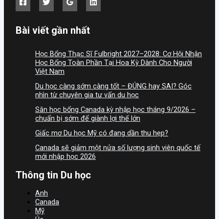
Bài viết gần nhất
Học Bổng Thạc Sĩ Fulbright 2027–2028: Cơ Hội Nhận
Học Bổng Toàn Phần Tại Hoa Kỳ Dành Cho Người
Việt Nam
Du học càng sớm càng tốt – ĐÚNG hay SAI? Góc
nhìn từ chuyên gia tư vấn du học
Săn học bổng Canada kỳ nhập học tháng 9/2026 –
chuẩn bị sớm để giành lợi thế lớn
Giấc mơ Du học Mỹ có đang dần thu hẹp?
Canada sẽ giảm một nửa số lượng sinh viên quốc tế
mới nhập học 2026
Thông tin Du học
Anh
Canada
Mỹ