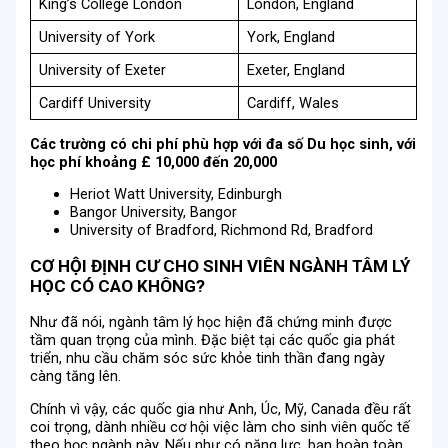
King’s College London
London, England
University of York
York, England
University of Exeter
Exeter, England
Cardiff University
Cardiff, Wales
Các trường có chi phí phù hợp với đa số Du học sinh, với
học phí khoảng £ 10,000 đến 20,000
Heriot Watt University, Edinburgh
Bangor University, Bangor
University of Bradford, Richmond Rd, Bradford
CƠ HỘI ĐỊNH CƯ CHO SINH VIÊN NGÀNH TÂM LÝ
HỌC CÓ CAO KHÔNG?
Như đã nói, ngành tâm lý học hiện đã chứng minh được
tầm quan trọng của mình. Đặc biệt tại các quốc gia phát
triển, nhu cầu chăm sóc sức khỏe tinh thần đang ngày
càng tăng lên.
Chính vì vậy, các quốc gia như Anh, Úc, Mỹ, Canada đều rất
coi trọng, dành nhiều cơ hội việc làm cho sinh viên quốc tế
theo học ngành này. Nếu như có năng lực, bạn hoàn toàn