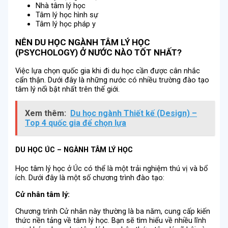
Nhà tâm lý học
Tâm lý học hình sự
Tâm lý học pháp y
NÊN DU HỌC NGÀNH TÂM LÝ HỌC
(PSYCHOLOGY) Ở NƯỚC NÀO TỐT NHẤT?
Việc lựa chọn quốc gia khi đi du học cần được cân nhắc
cẩn thận. Dưới đây là những nước có nhiều trường đào tạo
tâm lý nổi bật nhất trên thế giới.
Xem thêm:
Du học ngành Thiết kế (Design) –
Top 4 quốc gia để chọn lựa
DU HỌC ÚC – NGÀNH TÂM LÝ HỌC
Học tâm lý học ở Úc có thể là một trải nghiệm thú vị và bổ
ích. Dưới đây là một số chương trình đào tạo:
Cử
nhân
tâm lý:
Chương trình Cử nhân này thường là ba năm, cung cấp kiến
thức nền tảng về tâm lý học. Bạn sẽ tìm hiểu về nhiều lĩnh