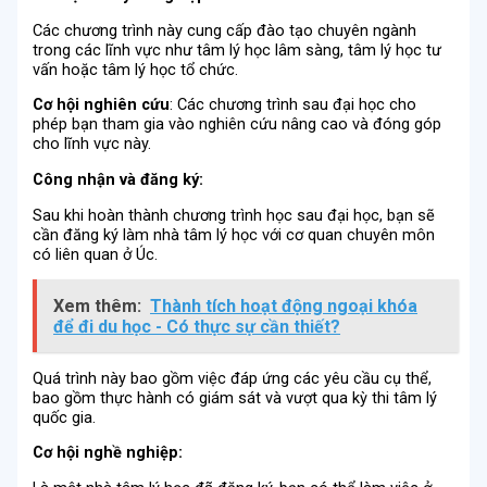
Các chương trình này cung cấp đào tạo chuyên ngành
trong các lĩnh vực như tâm lý học lâm sàng, tâm lý học tư
vấn hoặc tâm lý học tổ chức.
C
ơ
h
ộ
i nghiên c
ứ
u
: Các chương trình sau đại học cho
phép bạn tham gia vào nghiên cứu nâng cao và đóng góp
cho lĩnh vực này.
Công nhận và đăng ký:
Sau khi hoàn thành chương trình học sau đại học, bạn sẽ
cần đăng ký làm nhà tâm lý học với cơ quan chuyên môn
có liên quan ở Úc.
Xem thêm:
Thành tích hoạt động ngoại khóa
để đi du học - Có thực sự cần thiết?
Quá trình này bao gồm việc đáp ứng các yêu cầu cụ thể,
bao gồm thực hành có giám sát và vượt qua kỳ thi tâm lý
quốc gia.
Cơ hội nghề nghiệp: