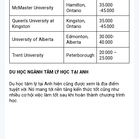
Hamilton,
35.000
McMaster University
Ontario
-45.000
Queen’s University at
Kingston,
35.000
Kingston
Ontario
-45.000
Edmonton,
30.000-
University of Alberta
Alberta
40.000
20.000 –
Trent University
Peterborough
25.000
DU HỌC NGÀNH TÂM LÝ HỌC TẠI ANH
Du học tâm lý tại Anh hiện cũng được xem là địa điểm
tuyệt vời. Nó mang tới nền tảng kiến thức tốt cũng như
nhiều cơ hội việc làm tốt sau khi hoàn thành chương trình
học.