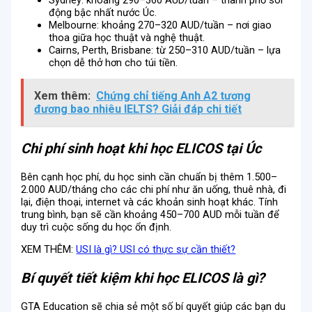
động bậc nhất nước Úc.
Melbourne: khoảng 270–320 AUD/tuần – nơi giao
thoa giữa học thuật và nghệ thuật.
Cairns, Perth, Brisbane: từ 250–310 AUD/tuần – lựa
chọn dễ thở hơn cho túi tiền.
Xem thêm:
Chứng chỉ tiếng Anh A2 tương
đương bao nhiêu IELTS? Giải đáp chi tiết
Chi phí sinh hoạt khi học ELICOS tại Úc
Bên cạnh học phí, du học sinh cần chuẩn bị thêm 1.500–
2.000 AUD/tháng cho các chi phí như ăn uống, thuê nhà, đi
lại, điện thoại, internet và các khoản sinh hoạt khác. Tính
trung bình, bạn sẽ cần khoảng 450–700 AUD mỗi tuần để
duy trì cuộc sống du học ổn định.
XEM THÊM:
USI là gì? USI có thực sự cần thiết?
Bí quyết tiết kiệm khi học ELICOS là gì?
GTA Education
sẽ chia sẻ một số bí quyết giúp các bạn du