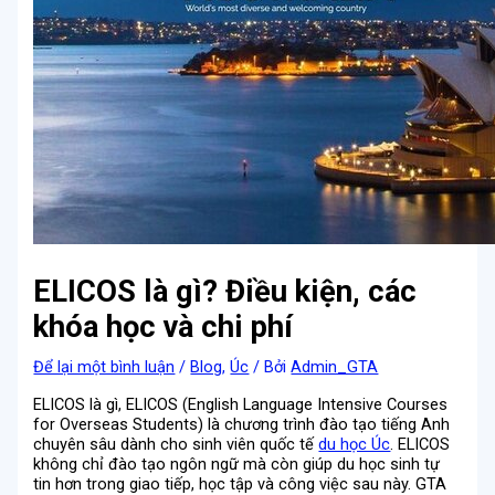
ELICOS là gì? Điều kiện, các
khóa học và chi phí
Để lại một bình luận
/
Blog
,
Úc
/ Bởi
Admin_GTA
ELICOS là gì, ELICOS (English Language Intensive Courses
for Overseas Students) là chương trình đào tạo tiếng Anh
chuyên sâu dành cho sinh viên quốc tế
du học Úc
. ELICOS
không chỉ đào tạo ngôn ngữ mà còn giúp du học sinh tự
tin hơn trong giao tiếp, học tập và công việc sau này.
GTA