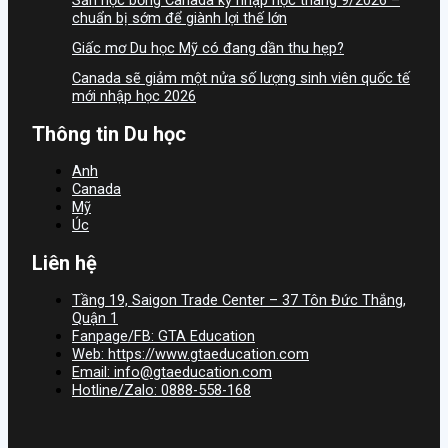
chuẩn bị sớm để giành lợi thế lớn
Giấc mơ Du học Mỹ có đang dần thu hẹp?
Canada sẽ giảm một nửa số lượng sinh viên quốc tế
mới nhập học 2026
Thông tin Du học
Anh
Canada
Mỹ
Úc
Liên hệ
Tầng 19, Saigon Trade Center – 37 Tôn Đức Thắng,
Quận 1
Fanpage/FB: GTA Education
Web: https://www.gtaeducation.com
Email: info@gtaeducation.com
Hotline/Zalo: 0888-558-168