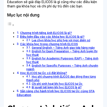
Education
sẽ giải đáp ELICOS là gì cũng như các điều kiện
tham gia khóa học và chi phí dự trù đến các bạn.
Mục lục nội dung
Chương trình tiếng Anh ELICOS là gì?
Điều kiện đầu vào các khóa học ELICOS là gì?
Lựa chọn khóa học phù hợp với mức điểm số
Các khóa học trong chương trình ELICOS
General English – Tiếng Anh giao tiếp hàng ngày
English for Exam Preparation – Tiếng Anh luyện thi
học thuật
English for Academic Purposes (EAP) – Tiếng Anh
học thuật
English for Specific Purposes – Tiếng Anh chuyên
ngành
Học ELICOS tại Úc có đắt không?
Học phí chương trình ELICOS dao động theo từng
thành phố
Chi phí sinh hoạt khi học ELICOS tại Úc
Bí quyết tiết kiệm khi học ELICOS là gì?
Sẵn sàng cho hành trình học ELICOS tại Úc cùng GTA
Education