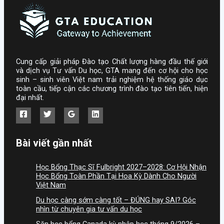
Cung cấp giải pháp Đào tạo Chất lượng hàng đầu thế giới
và dịch vụ Tư vấn Du học, GTA mang đến cơ hội cho học
sinh – sinh viên Việt nam trải nghiệm hệ thống giáo dục
toàn cầu, tiếp cận các chương trình đào tạo tiên tiến, hiện
đại nhất.
Bài viết gần nhất
Học Bổng Thạc Sĩ Fulbright 2027–2028: Cơ Hội Nhận
Học Bổng Toàn Phần Tại Hoa Kỳ Dành Cho Người
Việt Nam
Du học càng sớm càng tốt – ĐÚNG hay SAI? Góc
nhìn từ chuyên gia tư vấn du học
Săn học bổng Canada kỳ nhập học tháng 9/2026 –