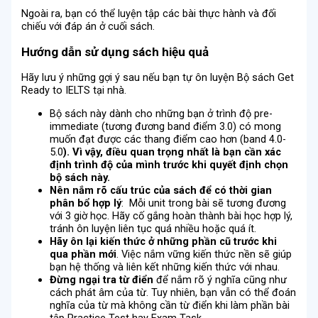
Ngoài ra, bạn có thể luyện tập các bài thực hành và đối
chiếu với đáp án ở cuối sách.
Hướng dẫn sử dụng sách hiệu quả
Hãy lưu ý những gợi ý sau nếu bạn tự ôn luyện Bộ sách Get
Ready to IELTS tại nhà.
Bộ sách này dành cho những bạn ở trình độ pre-
immediate (tương đương band điểm 3.0) có mong
muốn đạt được các thang điểm cao hơn (band 4.0-
5.0
)
. Vì
vậy, điều quan trọng nhất là bạn cần xác
định trình độ của mình trước
khi quyết định chọn
bộ sách này.
Nên nắm rõ
cấu trúc của sách để có thời gian
phân bổ hợp lý
: Mỗi unit trong bài sẽ tương đương
với 3 giờ học. Hãy cố gắng hoàn thành bài học hợp lý,
tránh ôn luyện liên tục quá nhiều hoặc quá ít.
Hãy ôn lại kiến thức ở những phần cũ
trước khi
qua phần mới
. Việc nắm vững kiến thức nền sẽ giúp
bạn hệ thống và liên kết những kiến thức với nhau.
Đừng ngại tra từ điển
để nắm rõ ý nghĩa cũng như
cách phát âm của từ. Tuy nhiên, bạn vẫn có thể đoán
nghĩa của từ mà không cần từ điển khi làm phần bài
tập Practice Test hay Exam Task.