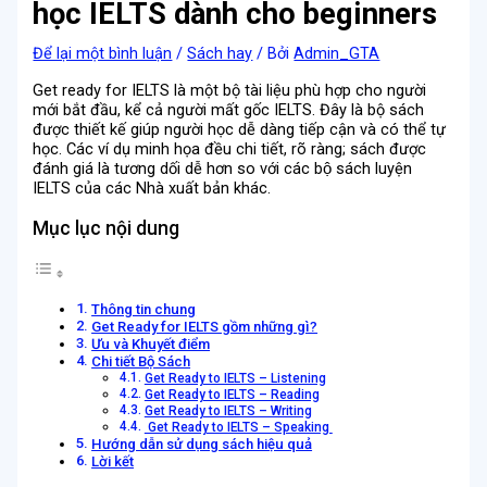
học IELTS dành cho beginners
Để lại một bình luận
/
Sách hay
/ Bởi
Admin_GTA
Get ready for IELTS là một bộ tài liệu phù hợp cho người
mới bắt đầu, kể cả người mất gốc IELTS. Đây là bộ sách
được thiết kế giúp người học dễ dàng tiếp cận và có thể tự
học. Các ví dụ minh họa đều chi tiết, rõ ràng; sách được
đánh giá là tương dối dễ hơn so với các bộ sách luyện
IELTS của các Nhà xuất bản khác.
Mục lục nội dung
Thông tin chung
Get Ready for IELTS gồm những gì?
Ưu và Khuyết điểm
Chi tiết Bộ Sách
Get Ready to IELTS – Listening
Get Ready to IELTS – Reading
Get Ready to IELTS – Writing
Get Ready to IELTS – Speaking
Hướng dẫn sử dụng sách hiệu quả
Lời kết