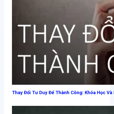
Thay Đổi Tư Duy Để Thành Công: Khóa Học V