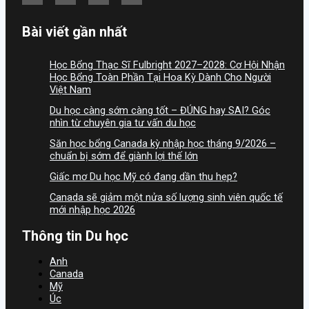
Bài viết gần nhất
Học Bổng Thạc Sĩ Fulbright 2027–2028: Cơ Hội Nhận
Học Bổng Toàn Phần Tại Hoa Kỳ Dành Cho Người
Việt Nam
Du học càng sớm càng tốt – ĐÚNG hay SAI? Góc
nhìn từ chuyên gia tư vấn du học
Săn học bổng Canada kỳ nhập học tháng 9/2026 –
chuẩn bị sớm để giành lợi thế lớn
Giấc mơ Du học Mỹ có đang dần thu hẹp?
Canada sẽ giảm một nửa số lượng sinh viên quốc tế
mới nhập học 2026
Thông tin Du học
Anh
Canada
Mỹ
Úc