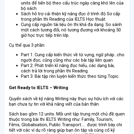
units để tiến bộ theo cấu trúc ngày càng khó lên của
bộ sách.
Sách hỗ trợ cải thiện kỹ năng đọc ở trình độ Sơ cấp
trong phần thi Reading của IELTS Học thuật.
Cung cấp nguồn tài liệu ôn thi khá đa dạng. So sánh
một cách tương đối, nó tương đương với khoảng 50
giờ học trực tiếp trên lớp.
Cụ thể qua 3 phần:
Part 1: Cung cấp kiến thức về từ vựng, ngữ pháp…cho
người đọc, cũng cũng như các bài tập liên quan.
Part 2: Phát triển kĩ năng đọc hiểu, các dạng bài,
cách trả lời trong phần thi Reading.
Part 3: Bài tập rèn luyện kiến thức theo từng Topic.
Get Ready to IELTS – Writing
Quyển sách về kỹ năng Writing này thực sự hữu ích với các
bạn chưa tự tin với khả năng viết của bản thân.
Sách bao gồm 12 units. Mỗi unit tập trung một chủ đề quen
thuộc trong bài thi IELTS Writing như: Family, Tourism,
Films, Globalisation, Public Transport…. được trình bày chi
tiết với các ví dụ rõ ràng giúp bạn ôn tập và củng cố kỹ