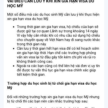
VÀI ĐIỀU CẦN LƯU Ý KHI XIN GIA HẠN VISA DU
HỌC MỸ
Một số điều mà các du học sinh Mỹ cần lưu ý khi thực hiện
xin gia hạn visa du học Mỹ.
Trong thời gian xin gia hạn visa, hộ chiếu của bạn sẽ
được giữ tại cơ quan Lãnh sự trong khoảng 14 ngày.
Vì vậy hãy cân nhắc khi có nhu cầu sử dụng hộ chiếu
cho chuyến quay về Việt Nam hay đi sang nước khác
trong thời gian này.
Cần lưu ý thời gian hết hạn visa để có kế hoạch sớm
xin gia hạn kịp thời. Hạn chế các trường hợp phỏng
vấn xin visa lại từ đầu gây tốn kém chi phí và rủi ro
không thành công cao.
Ngoài ra các bạn cũng có thể liên hệ vài đơn vị uy tín
để được tư vấn thủ tục gia hạn visa chính xác giúp
tiết kiệm thời gian.
Trường hợp du học sinh bị từ chối gia hạn visa du học
Mỹ
Đối với những trường hợp xin gia hạn visa du học Mỹ nhưng
bị từ chối thì các bạn nên cân nhắc trường hợp sau: