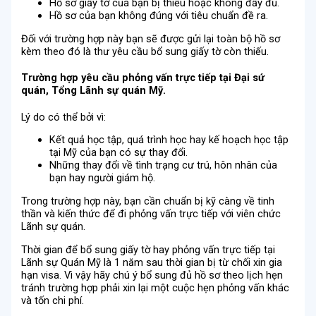
Hồ sơ giấy tờ của bạn bị thiếu hoặc không đầy đủ.
Hồ sơ của bạn không đúng với tiêu chuẩn đề ra.
Đối với trường hợp này bạn sẽ được gửi lại toàn bộ hồ sơ
kèm theo đó là thư yêu cầu bổ sung giấy tờ còn thiếu.
Trường hợp yêu cầu phỏng vấn trực tiếp tại Đại sứ
quán, Tổng Lãnh sự quán Mỹ.
Lý do có thể bởi vì:
Kết quả học tập, quá trình học hay kế hoạch học tập
tại Mỹ của bạn có sự thay đổi.
Những thay đổi về tình trạng cư trú, hôn nhân của
bạn hay người giám hộ.
Trong trường hợp này, bạn cần chuẩn bị kỹ càng về tinh
thần và kiến thức để đi phỏng vấn trực tiếp với viên chức
Lãnh sự quán.
Thời gian để bổ sung giấy tờ hay phỏng vấn trực tiếp tại
Lãnh sự Quán Mỹ là 1 năm sau thời gian bị từ chối xin gia
hạn visa. Vì vậy hãy chú ý bổ sung đủ hồ sơ theo lịch hẹn
tránh trường hợp phải xin lại một cuộc hẹn phỏng vấn khác
và tốn chi phí.