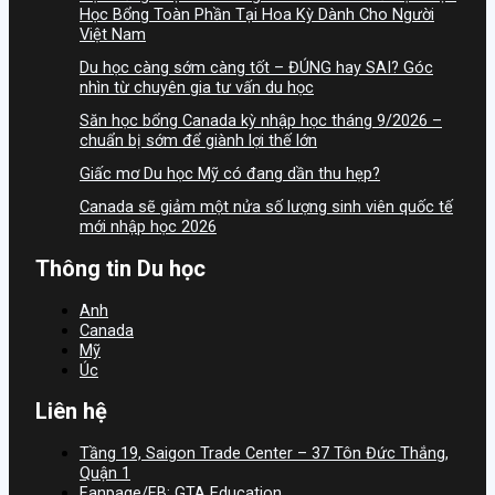
Học Bổng Toàn Phần Tại Hoa Kỳ Dành Cho Người
Việt Nam
Du học càng sớm càng tốt – ĐÚNG hay SAI? Góc
nhìn từ chuyên gia tư vấn du học
Săn học bổng Canada kỳ nhập học tháng 9/2026 –
chuẩn bị sớm để giành lợi thế lớn
Giấc mơ Du học Mỹ có đang dần thu hẹp?
Canada sẽ giảm một nửa số lượng sinh viên quốc tế
mới nhập học 2026
Thông tin Du học
Anh
Canada
Mỹ
Úc
Liên hệ
Tầng 19, Saigon Trade Center – 37 Tôn Đức Thắng,
Quận 1
Fanpage/FB: GTA Education