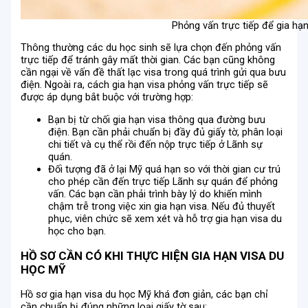
Phỏng vấn trực tiếp để gia hạ
Thông thường các du học sinh sẽ lựa chọn đến phỏng vấn
trực tiếp để tránh gây mất thời gian. Các bạn cũng không
cần ngại về vấn đề thất lạc visa trong quá trình gửi qua bưu
điện. Ngoài ra, cách gia hạn visa phỏng vấn trực tiếp sẽ
được áp dụng bắt buộc với trường hợp:
Bạn bị từ chối gia hạn visa thông qua đường bưu
điện. Bạn cần phải chuẩn bị đầy đủ giấy tờ, phân loại
chi tiết và cụ thể rồi đến nộp trực tiếp ở Lãnh sự
quán.
Đối tượng đã ở lại Mỹ quá hạn so với thời gian cư trú
cho phép cần đến trực tiếp Lãnh sự quán để phỏng
vấn. Các bạn cần phải trình bày lý do khiến mình
chậm trễ trong việc xin gia hạn visa. Nếu đủ thuyết
phục, viên chức sẽ xem xét và hỗ trợ gia hạn visa du
học cho bạn.
HỒ SƠ CẦN CÓ KHI THỰC HIỆN GIA HẠN VISA DU
HỌC MỸ
Hồ sơ gia hạn visa du học Mỹ khá đơn giản, các bạn chỉ
cần chuẩn bị đúng những loại giấy tờ sau: