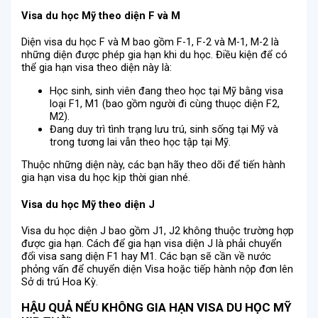
Visa du học Mỹ theo diện F và M
Diện visa du học F và M bao gồm F-1, F-2 và M-1, M-2 là
những diện được phép gia hạn khi du học. Điều kiện để có
thể gia hạn visa theo diện này là:
Học sinh, sinh viên đang theo học tại Mỹ bằng visa
loại F1, M1 (bao gồm người đi cùng thuọc diện F2,
M2).
Đang duy trì tình trạng lưu trú, sinh sống tại Mỹ và
trong tương lai vẫn theo học tập tại Mỹ.
Thuộc những diện này, các bạn hãy theo dõi để tiến hành
gia hạn visa du học kịp thời gian nhé.
Visa du học Mỹ theo diện J
Visa du học diện J bao gồm J1, J2 không thuộc trường hợp
được gia hạn. Cách để gia hạn visa diện J là phải chuyển
đổi visa sang diện F1 hay M1. Các bạn sẽ cần về nước
phỏng vấn để chuyển diện Visa hoặc tiếp hành nộp đơn lên
Sở di trú Hoa Kỳ.
HẬU QUẢ NẾU KHÔNG GIA HẠN VISA DU HỌC MỸ