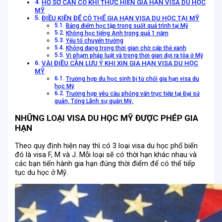
HỒ SƠ CẦN CÓ KHI THỰC HIỆN GIA HẠN VISA DU HỌC
MỸ
ĐIỀU KIỆN ĐỂ CÓ THỂ GIA HẠN VISA DU HỌC TẠI MỸ
Bảng điểm học tập trong suốt quá trình tại Mỹ
Không học tiếng Anh trong quá 1 năm
Yếu tố chuyển trường
Không đang trong thời gian chờ cấp thẻ xanh
Vi phạm pháp luật và trong thời gian đợi ra tòa ở Mỹ
VÀI ĐIỀU CẦN LƯU Ý KHI XIN GIA HẠN VISA DU HỌC
MỸ
Trường hợp du học sinh bị từ chối gia hạn visa du
học Mỹ
Trường hợp yêu cầu phỏng vấn trực tiếp tại Đại sứ
quán, Tổng Lãnh sự quán Mỹ.
NHỮNG LOẠI VISA DU HỌC MỸ ĐƯỢC PHÉP GIA
HẠN
Theo quy định hiện nay thì có 3 loại visa du học phổ biến
đó là visa F, M và J. Mỗi loại sẽ có thời hạn khác nhau và
các bạn tiến hành gia hạn đúng thời điểm để có thể tiếp
tục du học ở Mỹ.