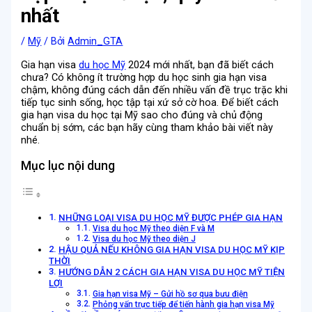
nhất
/
Mỹ
/ Bởi
Admin_GTA
Gia hạn visa
du học Mỹ
2024 mới nhất, bạn đã biết cách
chưa? Có không ít trường hợp du học sinh gia hạn visa
chậm, không đúng cách dẫn đến nhiều vấn đề trục trặc khi
tiếp tục sinh sống, học tập tại xứ sở cờ hoa. Để biết cách
gia hạn visa du học tại Mỹ sao cho đúng và chủ động
chuẩn bị sớm, các bạn hãy cùng tham khảo bài viết này
nhé.
Mục lục nội dung
NHỮNG LOẠI VISA DU HỌC MỸ ĐƯỢC PHÉP GIA HẠN
Visa du học Mỹ theo diện F và M
Visa du học Mỹ theo diện J
HẬU QUẢ NẾU KHÔNG GIA HẠN VISA DU HỌC MỸ KỊP
THỜI
HƯỚNG DẪN 2 CÁCH GIA HẠN VISA DU HỌC MỸ TIỆN
LỢI
Gia hạn visa Mỹ – Gửi hồ sơ qua bưu điện
Phỏng vấn trực tiếp để tiến hành gia hạn visa Mỹ