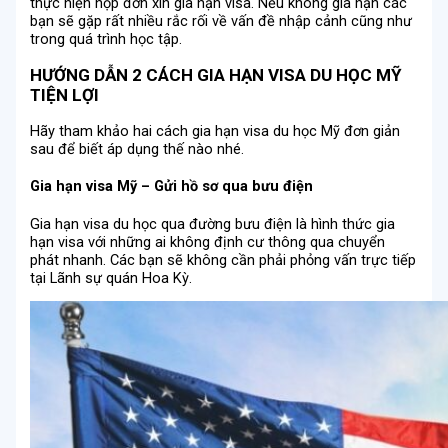
thực hiện nộp đơn xin gia hạn visa. Nếu không gia hạn các
bạn sẽ gặp rất nhiều rắc rối về vấn đề nhập cảnh cũng như
trong quá trình học tập.
HƯỚNG DẪN 2 CÁCH GIA HẠN VISA DU HỌC MỸ
TIỆN LỢI
Hãy tham khảo hai cách gia hạn visa du học Mỹ đơn giản
sau để biết áp dụng thế nào nhé.
Gia hạn visa Mỹ – Gửi hồ sơ qua bưu điện
Gia hạn visa du học qua đường bưu điện là hình thức gia
hạn visa với những ai không định cư thông qua chuyển
phát nhanh. Các bạn sẽ không cần phải phỏng vấn trực tiếp
tại Lãnh sự quán Hoa Kỳ.