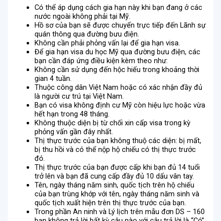
Có thể áp dụng cách gia hạn này khi bạn đang ở các
nước ngoài không phải tại Mỹ.
Hồ sơ của bạn sẽ được chuyển trực tiếp đến Lãnh sự
quán thông qua đường bưu điện.
Không cần phải phỏng vấn lại để gia hạn visa.
Để gia hạn visa du học Mỹ qua đường bưu điện, các
bạn cần đáp ứng điều kiện kèm theo như:
Không cần sử dụng đến hộc hiếu trong khoảng thời
gian 4 tuần.
Thuộc công dân Việt Nam hoặc có xác nhận đầy đủ
là người cư trú tại Việt Nam.
Bạn có visa không định cư Mỹ còn hiệu lực hoặc vừa
hết hạn trong 48 tháng.
Không thuộc diện bị từ chối xin cấp visa trong kỳ
phỏng vấn gần đây nhất.
Thị thực trước của bạn không thuộ các diện: bị mất,
bị thu hồi và có thể nộp hộ chiếu có thị thực trước
đó.
Thị thực trước của bạn được cấp khi bạn đủ 14 tuổi
trở lên và bạn đã cung cấp đầy đủ 10 dấu vân tay.
Tên, ngày tháng năm sinh, quốc tịch trên hộ chiếu
của bạn trùng khớp với tên, ngày tháng năm sinh và
quốc tịch xuất hiện trên thị thực trước của bạn.
Trong phần An ninh và Lý lịch trên mẫu đơn DS – 160
bạn không trả lời bất kỳ câu nào với câu trả lời là “Có”.