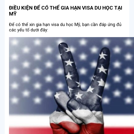
ĐIỀU KIỆN ĐỂ CÓ THỂ GIA HẠN VISA DU HỌC TẠI
MỸ
Để có thể xin gia hạn visa du học Mỹ, bạn cần đáp ứng đủ
các yếu tố dưới đây: