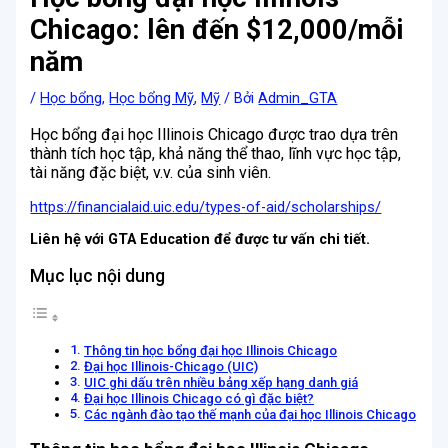
Chicago: lên đến $12,000/mỗi
năm
/
Học bổng
,
Học bổng Mỹ
,
Mỹ
/ Bởi
Admin_GTA
Học bổng đại học Illinois Chicago được trao dựa trên
thành tích học tập, khả năng thể thao, lĩnh vực học tập,
tài năng đặc biệt, v.v. của sinh viên.
https://financialaid.uic.edu/types-of-aid/scholarships/
Liên hệ với GTA Education để được tư vấn chi tiết.
Mục lục nội dung
Thông tin học bổng đại học Illinois Chicago
Đại học Illinois-Chicago (UIC)
UIC ghi dấu trên nhiều bảng xếp hạng danh giá
Đại học Illinois Chicago có gì đặc biệt?
Các ngành đào tạo thế mạnh của đại học Illinois Chicago