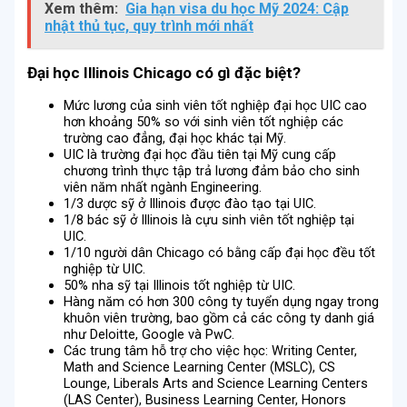
Xem thêm:
Gia hạn visa du học Mỹ 2024: Cập
nhật thủ tục, quy trình mới nhất
Đại học Illinois Chicago có gì đặc biệt?
Mức lương của sinh viên tốt nghiệp đại học UIC cao
hơn khoảng 50% so với sinh viên tốt nghiệp các
trường cao đẳng, đại học khác tại Mỹ.
UIC là trường đại học đầu tiên tại Mỹ cung cấp
chương trình thực tập trả lương đảm bảo cho sinh
viên năm nhất ngành Engineering.
1/3 dược sỹ ở Illinois được đào tạo tại UIC.
1/8 bác sỹ ở Illinois là cựu sinh viên tốt nghiệp tại
UIC.
1/10 người dân Chicago có bằng cấp đại học đều tốt
nghiệp từ UIC.
50% nha sỹ tại Illinois tốt nghiệp từ UIC.
Hàng năm có hơn 300 công ty tuyển dụng ngay trong
khuôn viên trường, bao gồm cả các công ty danh giá
như Deloitte, Google và PwC.
Các trung tâm hỗ trợ cho việc học: Writing Center,
Math and Science Learning Center (MSLC), CS
Lounge, Liberals Arts and Science Learning Centers
(LAS Center), Business Learning Center, Honors