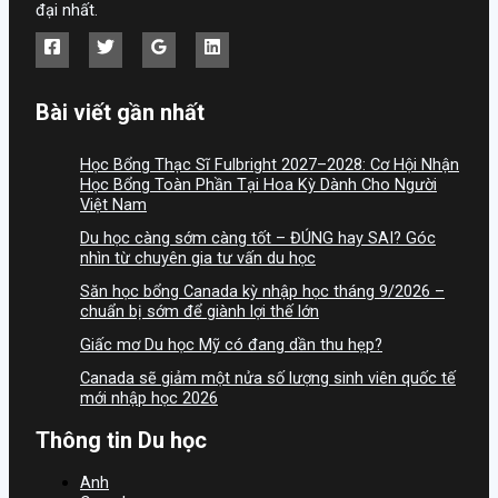
đại nhất.
Bài viết gần nhất
Học Bổng Thạc Sĩ Fulbright 2027–2028: Cơ Hội Nhận
Học Bổng Toàn Phần Tại Hoa Kỳ Dành Cho Người
Việt Nam
Du học càng sớm càng tốt – ĐÚNG hay SAI? Góc
nhìn từ chuyên gia tư vấn du học
Săn học bổng Canada kỳ nhập học tháng 9/2026 –
chuẩn bị sớm để giành lợi thế lớn
Giấc mơ Du học Mỹ có đang dần thu hẹp?
Canada sẽ giảm một nửa số lượng sinh viên quốc tế
mới nhập học 2026
Thông tin Du học
Anh