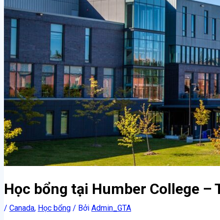
Học bổng tại Humber College – T
/
Canada
,
Học bổng
/ Bởi
Admin_GTA