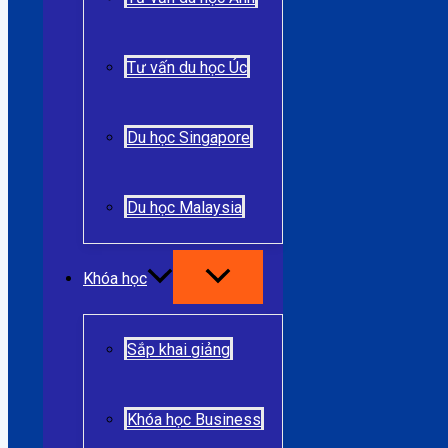
Tư vấn du học Úc
Du học Singapore
Du học Malaysia
Khóa học
Sắp khai giảng
Khóa học Business