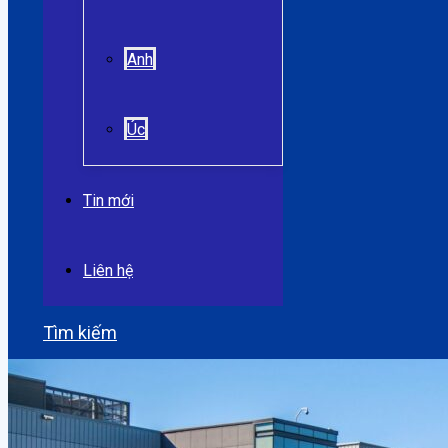
Anh
Úc
Tin mới
Liên hệ
Tìm kiếm