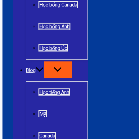
Học bổng Canada
Học bổng Anh
Học bổng Úc
Blog
Học tiếng Anh
Mỹ
Canada