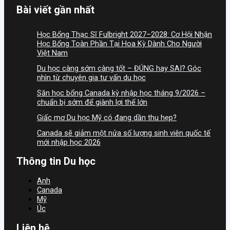
Bài viết gần nhất
Học Bổng Thạc Sĩ Fulbright 2027–2028: Cơ Hội Nhận
Học Bổng Toàn Phần Tại Hoa Kỳ Dành Cho Người
Việt Nam
Du học càng sớm càng tốt – ĐÚNG hay SAI? Góc
nhìn từ chuyên gia tư vấn du học
Săn học bổng Canada kỳ nhập học tháng 9/2026 –
chuẩn bị sớm để giành lợi thế lớn
Giấc mơ Du học Mỹ có đang dần thu hẹp?
Canada sẽ giảm một nửa số lượng sinh viên quốc tế
mới nhập học 2026
Thông tin Du học
Anh
Canada
Mỹ
Úc
Liên hệ