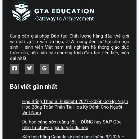
Cung cấp giải pháp Đào tạo Chất lượng hàng đầu thế giới
và dịch vụ Tư vấn Du học, GTA mang đến cơ hội cho học
sinh – sinh viên Việt nam trải nghiệm hệ thống giáo dục
toàn cầu, tiếp cận các chương trình đào tạo tiên tiến, hiện
đại nhất.
Bài viết gần nhất
Học Bổng Thạc Sĩ Fulbright 2027–2028: Cơ Hội Nhận
Học Bổng Toàn Phần Tại Hoa Kỳ Dành Cho Người
Việt Nam
Du học càng sớm càng tốt – ĐÚNG hay SAI? Góc
nhìn từ chuyên gia tư vấn du học
Săn học bổng Canada kỳ nhập học tháng 9/2026 –