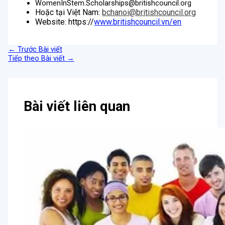
WomenInStem.Scholarships@britishcouncil.org
Hoặc tại Việt Nam:
bchanoi@britishcouncil.org
Website: https://
www.britishcouncil.vn/en
←
Trước Bài viết
Tiếp theo Bài viết
→
Bài viết liên quan