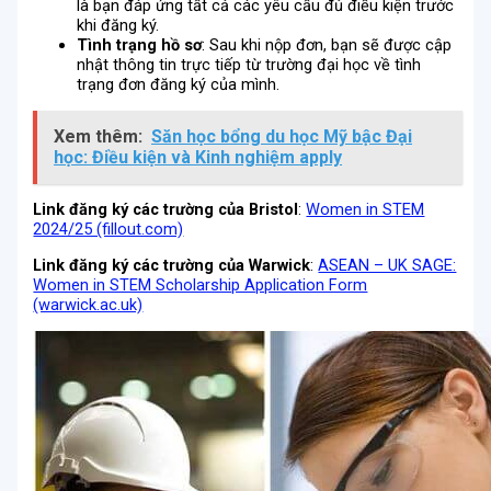
là bạn đáp ứng tất cả các yêu cầu đủ điều kiện trước
khi đăng ký.
Tình trạng hồ sơ
: Sau khi nộp đơn, bạn sẽ được cập
nhật thông tin trực tiếp từ trường đại học về tình
trạng đơn đăng ký của mình.
Xem thêm:
Săn học bổng du học Mỹ bậc Đại
học: Điều kiện và Kinh nghiệm apply
Link đăng ký các trường của Bristol
:
Women in STEM
2024/25 (fillout.com)
Link đăng ký các trường của Warwick
:
ASEAN – UK SAGE:
Women in STEM Scholarship Application Form
(warwick.ac.uk)