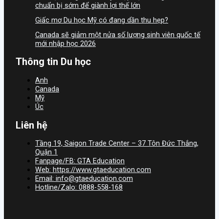
chuẩn bị sớm để giành lợi thế lớn
Giấc mơ Du học Mỹ có đang dần thu hẹp?
Canada sẽ giảm một nửa số lượng sinh viên quốc tế
mới nhập học 2026
Thông tin Du học
Anh
Canada
Mỹ
Úc
Liên hệ
Tầng 19, Saigon Trade Center – 37 Tôn Đức Thắng,
Quận 1
Fanpage/FB: GTA Education
Web: https://www.gtaeducation.com
Email: info@gtaeducation.com
Hotline/Zalo: 0888-558-168