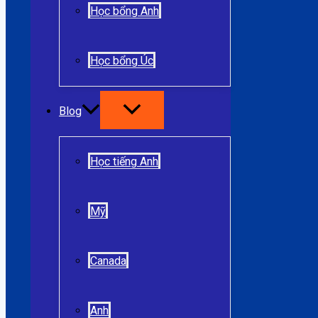
Học bổng Anh
Học bổng Úc
Blog
Học tiếng Anh
Mỹ
Canada
Anh