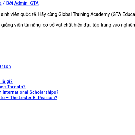
a
/ Bởi
Admin_GTA
 sinh viên quốc tế. Hãy cùng Global Training Academy (GTA Educat
giảng viên tài năng, cơ sở vật chất hiện đại, tập trung vào nghiê
earson
 là gì?
 học Toronto?
 International Scholarships?
nto – The Lester B. Pearson?