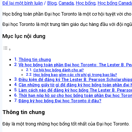
Để lại một bình luận
/
Blog
,
Canada
,
Học bổng
,
Học bổng Canad
Học bổng toàn phần Đại học Toronto là một cơ hội tuyệt vời cho
Đại học Toronto là một trung tâm giáo dục hàng đầu với đội ngũ 
Mục lục nội dung
Thông tin chung
Về học bổng toàn phần Đại học Toronto: The Lester B. P
Cơ hội học bổng dành cho ai?
Học bổng bao gồm các chi phí gì, trong bao lâu?
Điều kiện để đăng ký The Lester B. Pearson Scholarships
Cần những giấy tờ gì để đăng ký học bổng toàn phần đại
Làm cách nào để đăng ký học bổng The Lester B. Pearson
Thời hạn nộp hồ sơ cho học bổng toàn phần Đại học Toro
Đăng ký học bổng Đại học Toronto ở đâu?
Thông tin chung
Đây là một trong những học bổng tốt nhất của Đại học Toronto.