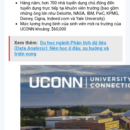
Hàng năm, hơn 700 nhà tuyển dụng chủ động đến
tuyển dụng trực tiếp tại khuôn viên trường (bao gồm
những ông lớn như Deloitte, NASA, IBM, PwC, KPMG,
Disney, Cigna, Indeed.com và Yale University).
Mức lương trung bình của sinh viên mới ra trường của
UCONN khoảng: $60,000
Xem thêm:
Du học ngành Phân tích dữ liệu
(Data Analysis): Nên học ở đâu, xu hướng và
triển vọng