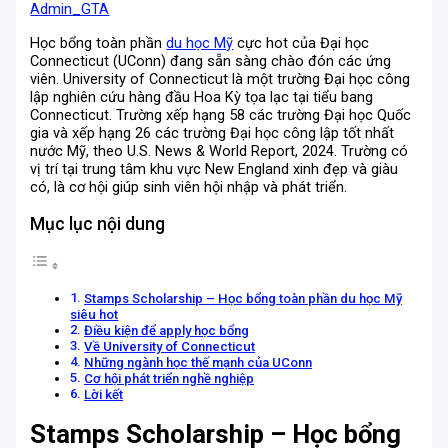
Admin_GTA
Học bổng toàn phần
du học Mỹ
cực hot của Đại học
Connecticut (UConn) đang sẵn sàng chào đón các ứng
viên. University of Connecticut là một trường Đại học công
lập nghiên cứu hàng đầu Hoa Kỳ tọa lạc tại tiểu bang
Connecticut. Trường xếp hạng 58 các trường Đại học Quốc
gia và xếp hạng 26 các trường Đại học công lập tốt nhất
nước Mỹ, theo U.S. News & World Report, 2024. Trường có
vị trí tại trung tâm khu vực New England xinh đẹp và giàu
có, là cơ hội giúp sinh viên hội nhập và phát triển.
Mục lục nội dung
Stamps Scholarship – Học bổng toàn phần du học Mỹ
siêu hot
Điều kiện để apply học bổng
Về University of Connecticut
Những ngành học thế mạnh của UConn
Cơ hội phát triển nghề nghiệp
Lời kết
Stamps Scholar
ship – Học bổng