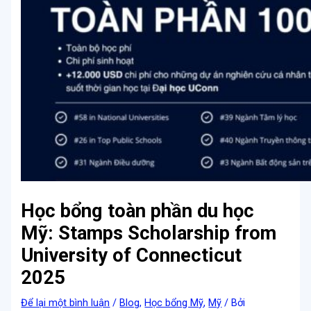
Học bổng toàn phần du học
Mỹ: Stamps Scholarship from
University of Connecticut
2025
Để lại một bình luận
/
Blog
,
Học bổng Mỹ
,
Mỹ
/ Bởi