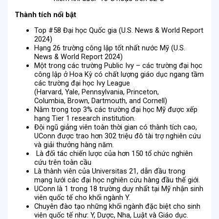
Thành tích nổi bật
Top #58 Đại học Quốc gia (U.S. News & World Report
2024)
Hạng 26 trường công lập tốt nhất nước Mỹ (U.S.
News & World Report 2024)
Một trong các trường Public Ivy – các trường đại học
công lập ở Hoa Kỳ có chất lượng giáo dục ngang tầm
các trường đại học Ivy League
(Harvard, Yale, Pennsylvania, Princeton,
Columbia, Brown, Dartmouth, and Cornell)
Nằm trong top 3% các trường đại học Mỹ được xếp
hạng Tier 1 research institution.
Đội ngũ giảng viên toàn thời gian có thành tích cao,
UConn được trao hơn 302 triệu đô tài trợ nghiên cứu
và giải thưởng hàng năm.
Là đối tác chiến lược của hơn 150 tổ chức nghiên
cứu trên toàn cầu
Là thành viên của Universitas 21, dẫn đầu trong
mạng lưới các đại học nghiên cứu hàng đầu thế giới.
UConn là 1 trong 18 trường duy nhất tại Mỹ nhận sinh
viên quốc tế cho khối ngành Y.
Chuyên đào tạo những khối ngành đặc biệt cho sinh
viên quốc tế như: Y, Dược, Nha, Luật và Giáo dục.