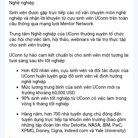
Nghề nghiệp.
Sinh viên được gặp trực tiếp các cố vấn chuyên môn nghề
nghiệp và nhận lời khuyên từ cựu sinh viên UConn trên toàn
cầu thông qua mạng lưới Mentor Network.
Trung tâm Nghề nghiệp của UConn thường xuyên tổ chức
các hội chợ việc làm, hội thảo, webniars và tài trợ thực tập
cho sinh viên trường.
UConn tự hào cam kết chuẩn bị cho sinh viên một tương lai
tươi sáng sau khi tốt nghiệp.
Hơn 420 nhân viên, cựu sinh viên và đối tác được của
UConn huấn luyện giúp đỡ sinh viên về định hướng
nghề nghiệp.
Mức lương trung bình của sinh viên UConn mới ra
trường khoảng 60,000 USD.
90% sinh viên tốt nghiệp từ UConn có việc lam trong
vòng 6 tháng tốt nghiệp
Hàng năm, hơn 700 nhà tuyển dụng chủ động đến
tuyển dụng trực tiếp tại khuôn viên trường (bao gồm
những tập đoàn lớn như Deloitte, NASA, IBM, PwC,
KPMG, Disney, Cigna, Indeed.com và Yale University)