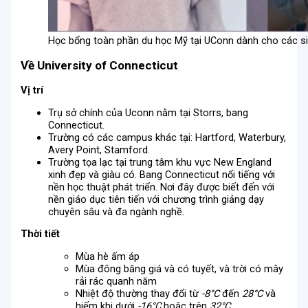
Học bổng toàn phần du học Mỹ tại UConn dành cho các si
Về University of Connecticut
Vị trí
Trụ sở chính của Uconn nằm tại Storrs, bang
Connecticut.
Trường có các campus khác tại: Hartford, Waterbury,
Avery Point, Stamford.
Trường tọa lạc tại trung tâm khu vực New England
xinh đẹp và giàu có. Bang Connecticut nổi tiếng với
nền học thuật phát triển. Nơi đây được biết đến với
nền giáo dục tiên tiến với chương trình giảng dạy
chuyên sâu và đa ngành nghề.
Thời tiết
Mùa hè ấm áp
Mùa đông băng giá và có tuyết, và trời có mây
rải rác quanh năm
Nhiệt độ thường thay đổi từ
-8°C
đến
28°C
và
hiếm khi dưới
-16°C
hoặc trên
32°C