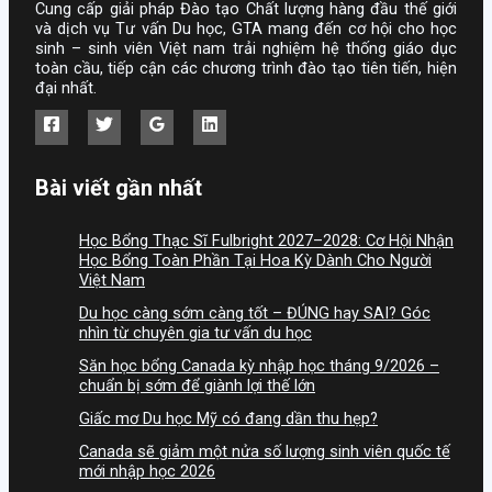
Cung cấp giải pháp Đào tạo Chất lượng hàng đầu thế giới
và dịch vụ Tư vấn Du học, GTA mang đến cơ hội cho học
sinh – sinh viên Việt nam trải nghiệm hệ thống giáo dục
toàn cầu, tiếp cận các chương trình đào tạo tiên tiến, hiện
đại nhất.
Bài viết gần nhất
Học Bổng Thạc Sĩ Fulbright 2027–2028: Cơ Hội Nhận
Học Bổng Toàn Phần Tại Hoa Kỳ Dành Cho Người
Việt Nam
Du học càng sớm càng tốt – ĐÚNG hay SAI? Góc
nhìn từ chuyên gia tư vấn du học
Săn học bổng Canada kỳ nhập học tháng 9/2026 –
chuẩn bị sớm để giành lợi thế lớn
Giấc mơ Du học Mỹ có đang dần thu hẹp?
Canada sẽ giảm một nửa số lượng sinh viên quốc tế
mới nhập học 2026