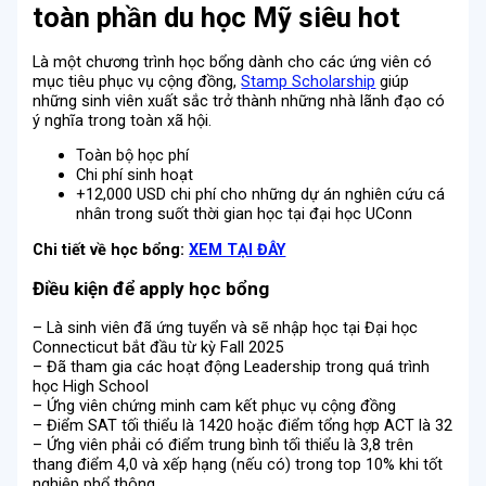
toàn phần du học Mỹ siêu hot
Là một chương trình học bổng dành cho các ứng viên có
mục tiêu phục vụ cộng đồng,
Stamp Scholarship
giúp
những sinh viên xuất sắc trở thành những nhà lãnh đạo có
ý nghĩa trong toàn xã hội.
Toàn bộ học phí
Chi phí sinh hoạt
+12,000 USD chi phí cho những dự án nghiên cứu cá
nhân trong suốt thời gian học tại đại học UConn
Chi tiết về học bổng:
XEM TẠI ĐÂY
Điều kiện để apply học bổng
– Là sinh viên đã ứng tuyển và sẽ nhập học tại Đại học
Connecticut bắt đầu từ kỳ Fall 2025
– Đã tham gia các hoạt động Leadership trong quá trình
học High School
– Ứng viên chứng minh cam kết phục vụ cộng đồng
– Điểm SAT tối thiểu là 1420 hoặc điểm tổng hợp ACT là 32
– Ứng viên phải có điểm trung bình tối thiểu là 3,8 trên
thang điểm 4,0 và xếp hạng (nếu có) trong top 10% khi tốt
nghiệp phổ thông.