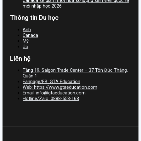
Canada sẽ giảm một nửa số lượng sinh viên quốc tế
mới nhập học 2026
Thông tin Du học
Anh
Canada
Mỹ
Úc
Liên hệ
Tầng 19, Saigon Trade Center – 37 Tôn Đức Thắng,
Quận 1
Fanpage/FB: GTA Education
Web: https://www.gtaeducation.com
Email: info@gtaeducation.com
Hotline/Zalo: 0888-558-168