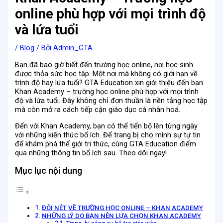
online phù hợp với mọi trình độ
và lứa tuổi
/
Blog
/ Bởi
Admin_GTA
Bạn đã bao giờ biết đến trường học online, nơi học sinh
được thỏa sức học tập. Một nơi mà không có giới hạn về
trình độ hay lứa tuổi? GTA Education xin giới thiệu đến bạn
Khan Academy – trường học online phù hợp với mọi trình
độ và lứa tuổi. Đây không chỉ đơn thuần là nền tảng học tập
mà còn mở ra cách tiếp cận giáo dục cá nhân hoá.
Đến với Khan Academy, bạn có thể tiến bộ lên từng ngày
với những kiến thức bổ ích. Để trang bị cho mình sự tự tin
để khám phá thế giới tri thức, cùng GTA Education điểm
qua những thông tin bổ ích sau. Theo dõi ngay!
Mục lục nội dung
ĐÔI NÉT VỀ TRƯỜNG HỌC ONLINE – KHAN ACADEMY
NHỮNG LÝ DO BẠN NÊN LỰA CHỌN KHAN ACADEMY