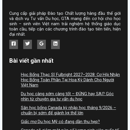
Cung cấp giải pháp Đào tạo Chất lượng hàng đầu thế giới
và dịch vụ Tư vấn Du học, GTA mang đến cơ hội cho học
sinh – sinh viên Việt nam trải nghiệm hệ thống giáo dục
toàn cầu, tiếp cận các chương trình đào tạo tiên tiến, hiện
đại nhất.
Bài viết gần nhất
Học Bổng Thạc Sĩ Fulbright 2027–2028: Cơ Hội Nhận
Học Bổng Toàn Phần Tại Hoa Kỳ Dành Cho Người
Việt Nam
Du học càng sớm càng tốt – ĐÚNG hay SAI? Góc
nhìn từ chuyên gia tư vấn du học
Săn học bổng Canada kỳ nhập học tháng 9/2026 –
chuẩn bị sớm để giành lợi thế lớn
Giấc mơ Du học Mỹ có đang dần thu hẹp?