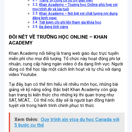
Trang bị công cụ hỗ trợ giáo viên
Khan Academy – Trường học Online phù hợp với
mọi trình độ và lứa tuổi
Khan Academy – Nổi bật với chất lượng nội dung
đáng kinh ngạc
Tiết kiệm chi phí khi tham gia khóa học
Đa dạng tính năng
ĐÔI NÉT VỀ TRƯỜNG HỌC ONLINE – KHAN
ACADEMY
Khan Academy nổi tiếng là trang web giáo dục trực tuyến
miễn phí cho mọi đối tượng. Tổ chức này hoạt động phi lợi
nhuận, cung cấp hàng ngàn video ở đa dạng lĩnh vực. Người
dùng có thể học tập một cách linh hoạt và tự chủ với dạng
video Youtube.
Tại đây, bạn có thể tìm hiểu về nhiều môn học, những bài
giảng về kỹ năng sống. Đặc biệt Khan Academy còn giúp
bạn trang bị kiến thức cho những kỳ thi quan trọng như
SAT, MCAT,… Có thể nói, đây sẽ là người bạn đồng hành
tuyệt vời trong hành trình chinh phục tri thức.
Xem thêm:
Quy trình xin visa du học Canada với
5 bước cụ thể