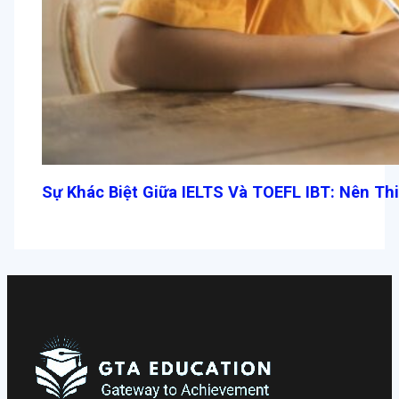
Sự Khác Biệt Giữa IELTS Và TOEFL IBT: Nên Th