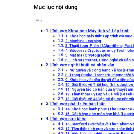
Mục lục nội dung
Lĩnh vực Khoa học Máy tính và Lập trình
1. Khoa học máy tính: Lập trình với m
2. Machine Learning
3. Thuật toán, Phần I (Algorithms, Part I
4. Bitcoin và Cryptocurrency Technolo
5. Mật mã (Cryptography)
6. Lịch sử Internet, Công nghệ và Bảo m
Lĩnh vực nghệ thuật và nhân văn
7. Nữ quyền và công bằng xã hội (Femi
8. Trong Studio: Tranh trừu tượng thời 
9. Khóa học viết tiểu thuyết đầu tiên củ
10. Giới thiệu về Triết học (Introduction
11. Nguyên tắc cơ bản của lý thuyết â
12. Thần thoại Hy Lạp và La Mã (Greek
13. Giới thiệu về Ai Cập cổ đại và nền v
Lĩnh vực phát triển bản thân
14. Khoá học hạnh phúc (The Science o
15. Cách học các môn học khó (Learnin
Lĩnh vực sức khỏe
16. Stanford Giới thiệu về Thực phẩm v
17. Tâm thần tích cực và sức khỏe tinh 
18. Hiểu biết về nghiên cứu y tế: Bạn