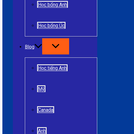
Học bổng Anh
Học bổng Úc
Blog
Học tiếng Anh
Mỹ
Canada
Anh