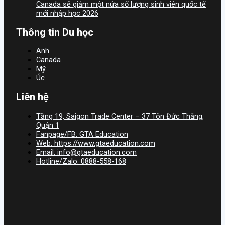
Canada sẽ giảm một nửa số lượng sinh viên quốc tế
mới nhập học 2026
Thông tin Du học
Anh
Canada
Mỹ
Úc
Liên hệ
Tầng 19, Saigon Trade Center – 37 Tôn Đức Thắng,
Quận 1
Fanpage/FB: GTA Education
Web: https://www.gtaeducation.com
Email: info@gtaeducation.com
Hotline/Zalo: 0888-558-168