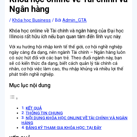
Ngân hàng
/
Khóa học Business
/ Bởi
Admin_GTA
Khóa học online về Tài chính và ngân hàng của Đại học
Illinois rất hữu ích n
ếu bạn quan tâm đến lĩnh vực này.
Với xu hướng hội nhập kinh tế thế giới, cơ hội nghề nghiệp
ngày càng đa dạng, nên ngành Tài chính – Ngân hàng luôn
có sức hút đối với các bạn trẻ. Theo đuổi ngành này, bạn
sẽ có kiến thức đa dạng, biết cách quản lý tài chính cá
nhân, cơ hội việc làm cao, thu nhập khủng và nhiều lợi thế
phát triển nghề nghiệp.
Mục lục nội dung
KẾT QUẢ
THÔNG TIN CHUNG
NỘI DUNG KHÓA HỌC ONLINE VỀ TÀI CHÍNH VÀ NGÂN
HÀNG
ĐĂNG KÝ THAM GIA KHÓA HỌC: TẠI ĐÂY