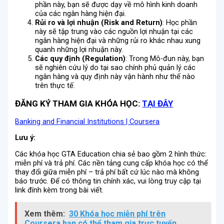
phần này, bạn sẽ được dạy về mô hình kinh doanh
của các ngân hàng hiện đại.
Rủi ro và lợi nhuận
(Risk and Return)
: Học phần
này sẽ tập trung vào các nguồn lợi nhuận tại các
ngân hàng hiện đại và những rủi ro khác nhau xung
quanh những lợi nhuận này.
Các quy định (Regulation)
: Trong Mô-đun này, bạn
sẽ nghiên cứu lý do tại sao chính phủ quản lý các
ngân hàng và quy định này vận hành như thế nào
trên thực tế.
ĐĂNG KÝ THAM GIA KHÓA HỌC:
TẠI ĐÂY
Banking and Financial Institutions | Coursera
Lưu ý:
Các khóa học GTA Education chia sẻ bao gồm 2 hình thức:
miễn phí và trả phí. Các nền tảng cung cấp khóa học có thể
thay đổi giữa miễn phí – trả phí bất cứ lúc nào mà không
báo trước. Để có thông tin chính xác, vui lòng truy cập tại
link đính kèm trong bài viết.
Xem thêm:
30 Khóa học miễn phí trên
Coursera bạn có thể tham gia trực tuyến