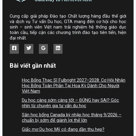
Cung cấp giải pháp Đào tạo Chất lượng hàng đầu thế giới
và dịch vụ Tư vấn Du học, GTA mang đến cơ hội cho học
sinh – sinh viên Việt nam trải nghiệm hệ thống giáo dục
toàn cầu, tiếp cận các chương trình đào tạo tiên tiến, hiện
đại nhất.
Bài viết gần nhất
Học Bổng Thạc Sĩ Fulbright 2027–2028: Cơ Hội Nhận
Học Bổng Toàn Phần Tại Hoa Kỳ Dành Cho Người
Việt Nam
Du học càng sớm càng tốt – ĐÚNG hay SAI? Góc
nhìn từ chuyên gia tư vấn du học
Săn học bổng Canada kỳ nhập học tháng 9/2026 –
chuẩn bị sớm để giành lợi thế lớn
Giấc mơ Du học Mỹ có đang dần thu hẹp?