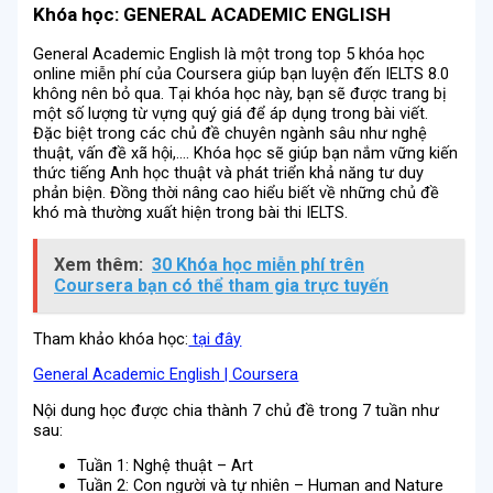
Khóa học: GENERAL ACADEMIC ENGLISH
General Academic English là một trong top 5 khóa học
online miễn phí của Coursera giúp bạn luyện đến IELTS 8.0
không nên bỏ qua. Tại khóa học này, bạn sẽ được trang bị
một số lượng từ vựng quý giá để áp dụng trong bài viết.
Đặc biệt trong các chủ đề chuyên ngành sâu như nghệ
thuật, vấn đề xã hội,…. Khóa học sẽ giúp bạn nắm vững kiến
thức tiếng Anh học thuật và phát triển khả năng tư duy
phản biện. Đồng thời nâng cao hiểu biết về những chủ đề
khó mà thường xuất hiện trong bài thi IELTS.
Xem thêm:
30 Khóa học miễn phí trên
Coursera bạn có thể tham gia trực tuyến
Tham khảo khóa học:
tại đây
General Academic English | Coursera
Nội dung học được chia thành 7 chủ đề trong 7 tuần như
sau:
Tuần 1: Nghệ thuật – Art
Tuần 2: Con người và tự nhiên – Human and Nature