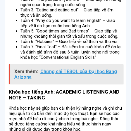
người quan trọng trong cuộc sống.
Tuần 3: “Eating and eating out” – Giao tiếp về ẩm
thực và ăn uống.
Tuần 4: “Why do you want to learn English” – Giao
tiếp về lí do bạn muốn học tiếng Anh.
Tuần 5: “Good times and Bad times” – Giao tiếp về
những khoảng thời gian tốt và xấu trong cuộc sống.
Tuần 6: “Hobbies” – Giao tiếp về sở thích và thú vui.
Tuần 7: “Final Test” – Bài kiểm tra cuối khóa để ôn lại
và đánh giá trình độ sau 6 tuần luyện nghe nói trong
khóa học “Conversational English Skills”
Xem thêm:
Chứng chỉ TESOL của Đại học Bang
Arizona
Khóa học tiếng Anh: ACADEMIC LISTENING AND
NOTE – TAKING
Khóa học này sẽ giúp bạn cải thiện kỹ năng nghe và ghi chú
hiệu quả từ cơ bản đến mức độ học thuật. Bạn sẽ học các
mẹo nhỏ để hiểu rõ các ý chính trong bài nghe. Đồng thời
sẽ được tăng cường khả năng hiểu và thực hành ngay
những gì đã được dạy trong khóa học.