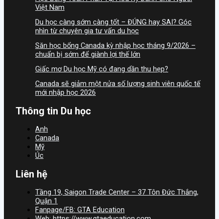
Việt Nam
Du học càng sớm càng tốt – ĐÚNG hay SAI? Góc
nhìn từ chuyên gia tư vấn du học
Săn học bổng Canada kỳ nhập học tháng 9/2026 –
chuẩn bị sớm để giành lợi thế lớn
Giấc mơ Du học Mỹ có đang dần thu hẹp?
Canada sẽ giảm một nửa số lượng sinh viên quốc tế
mới nhập học 2026
Thông tin Du học
Anh
Canada
Mỹ
Úc
Liên hệ
Tầng 19, Saigon Trade Center – 37 Tôn Đức Thắng,
Quận 1
Fanpage/FB: GTA Education
Web: https://www.gtaeducation.com