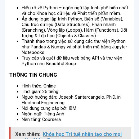
Hiểu rõ về Python – ngôn ngữ lập trình phổ biến nhất
và cho Khoa học dữ liệu và Phát triển phần mềm.
Áp dụng logic lập trình Python, Biến số (Variables),
Cấu trúc dữ liệu (Data Structures), Phân nhánh
(Branching), Vòng lặp (Loops), Hàm (Functions), Đối
tượng & Lớp học (Objects & Classes) …
Thành thạo trong việc sử dụng các thư viện Python
như Pandas & Numpy và phát triển mã bằng Jupyter
Notebooks.
Truy cập và quét dữ liệu web bằng API và thư viện
Python như Beautiful Soup.
THÔNG TIN CHUNG
Hình thức: Online
Thời gian: 25 tiếng
Người hướng dẫn: Joseph Santarcangelo, Ph.D. in
Electrical Engineering
Nội dung cung câp bởi: IBM
Ngôn ngữ: Tiếng Anh
Nền tảng: Coursera
Xem thêm:
Khóa học Trí tuệ nhân tạo cho mọi