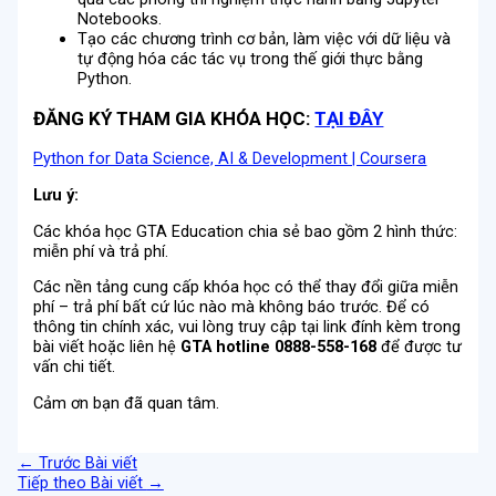
Notebooks.
Tạo các chương trình cơ bản, làm việc với dữ liệu và
tự động hóa các tác vụ trong thế giới thực bằng
Python.
ĐĂNG KÝ THAM GIA KHÓA HỌC:
TẠI ĐÂY
Python for Data Science, AI & Development | Coursera
Lưu ý:
Các khóa học GTA Education chia sẻ bao gồm 2 hình thức:
miễn phí và trả phí.
Các nền tảng cung cấp khóa học có thể thay đổi giữa miễn
phí – trả phí bất cứ lúc nào mà không báo trước. Để có
thông tin chính xác, vui lòng truy cập tại link đính kèm trong
bài viết hoặc liên hệ
GTA hotline 0888-558-168
để được tư
vấn chi tiết.
Cảm ơn bạn đã quan tâm.
←
Trước Bài viết
Tiếp theo Bài viết
→