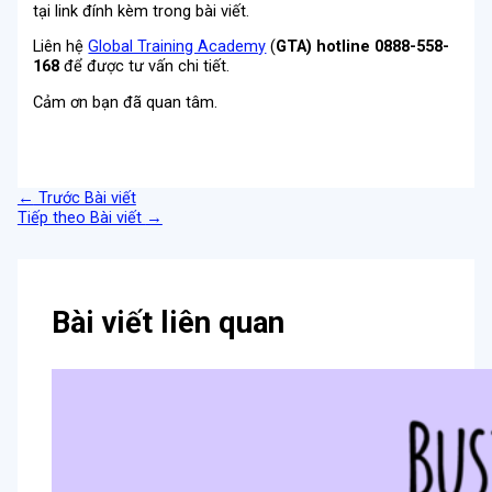
tại link đính kèm trong bài viết.
Liên hệ
Global Training Academy
(
GTA
)
hotline 0888-558-
168
để được tư vấn chi tiết.
Cảm ơn bạn đã quan tâm.
←
Trước Bài viết
Tiếp theo Bài viết
→
Bài viết liên quan