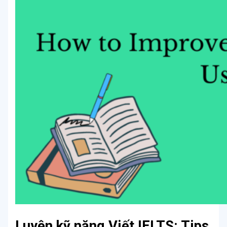
Luyện kỹ năng Viết IELTS: Tips