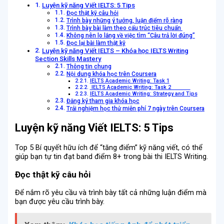
Luyện kỹ năng Viết IELTS: 5 Tips
Đọc thật kỹ câu hỏi
Trình bày những ý tưởng, luận điểm rõ ràng
Trình bày bài làm theo cấu trúc tiêu chuẩn
Không nên lo lắng về việc tìm “Câu trả lời đúng”
Đọc lại bài làm thật kỹ
Luyện kỹ năng Viết IELTS – Khóa học IELTS Writing
Section Skills Mastery
Thông tin chung
Nội dung khóa học trên Coursera
IELTS Academic Writing: Task 1
IELTS Academic Writing: Task 2
IELTS Academic Writing: Strategy and Tips
Đăng ký tham gia khóa học
Trải nghiệm học thử miễn phí 7 ngày trên Coursera
Luyện kỹ năng Viết IELTS: 5 Tips
Top 5 Bí quyết hữu ích để “tăng điểm” kỹ năng viết, có thể
giúp bạn tự tin đạt band điểm 8+ trong bài thi IELTS Writing.
Đọc thật kỹ câu hỏi
Để nắm rõ yêu cầu và trình bày tất cả những luận điểm mà
bạn được yêu cầu trình bày.