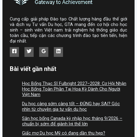
Cung cấp giải pháp Đào tạo Chất lượng hàng đầu thế giới
và dịch vụ Tư vấn Du học, GTA mang đến cơ hội cho học
sinh – sinh viên Việt nam trải nghiệm hệ thống giáo dục
toàn cầu, tiếp cận các chương trình đào tạo tiên tiến, hiện
đại nhất.
Bài viết gần nhất
Học Bổng Thạc Sĩ Fulbright 2027–2028: Cơ Hội Nhận
Học Bổng Toàn Phần Tại Hoa Kỳ Dành Cho Người
Việt Nam
Du học càng sớm càng tốt – ĐÚNG hay SAI? Góc
nhìn từ chuyên gia tư vấn du học
Săn học bổng Canada kỳ nhập học tháng 9/2026 –
chuẩn bị sớm để giành lợi thế lớn
Giấc mơ Du học Mỹ có đang dần thu hẹp?