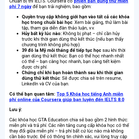
Chuẩn bị thi IELTS. Coursera có
phiên bản dùng thử miễn
phí 7 ngày
để bạn trải nghiệm, bao gồm:
Quyền truy cập không giới hạn vào tất cả các khóa
học trong chuỗi bài học
: Xem bài giảng, thử làm bài
tập, tham gia diễn đàn thảo luận, v.v.
Hủy bất kỳ lúc nào:
Không bị phạt – chỉ cần hủy
trước khi thời gian dùng thử kết thúc (nếu bạn thấy
chương trình không phù hợp).
39 đô la Mỹ mỗi tháng để tiếp tục học
sau khi thời
gian dùng thử kết thúc: Bạn có thể học nhanh nhất
có thể – bạn càng học nhanh, bạn càng tiết kiệm
được chi phí.
Chứng chỉ khi bạn hoàn thành sau khi thời gian
dùng thử kết thúc
: Sẽ được chia sẻ trên resume,
LinkedIn và CV của bạn.
Có thể bạn quan tâm:
Top 5 Khóa học tiếng Anh miễn
phí online của Coursera giúp bạn luyện đến IELTS 8.0
Lưu ý:
Các khóa học GTA Education chia sẻ bao gồm 2 hình thức:
miễn phí và trả phí. Các nền tảng cung cấp khóa học có thể
thay đổi giữa miễn phí – trả phí bất cứ lúc nào mà không
cần báo trước. Để có thông tin chính xác, vui lòng truy cập