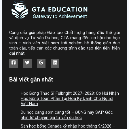
Cung cấp giải pháp Đào tạo Chất lượng hàng đầu thế giới
và dịch vụ Tư vấn Du học, GTA mang đến cơ hội cho học
sinh – sinh viên Việt nam trải nghiệm hệ thống giáo dục
toàn cầu, tiếp cận các chương trình đào tạo tiên tiến, hiện
đại nhất.
Bài viết gần nhất
Học Bổng Thạc Sĩ Fulbright 2027–2028: Cơ Hội Nhận
Học Bổng Toàn Phần Tại Hoa Kỳ Dành Cho Người
Việt Nam
Du học càng sớm càng tốt – ĐÚNG hay SAI? Góc
nhìn từ chuyên gia tư vấn du học
Săn học bổng Canada kỳ nhập học tháng 9/2026 –