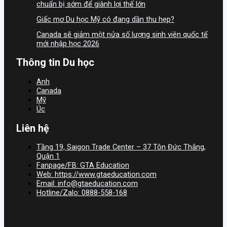
chuẩn bị sớm để giành lợi thế lớn
Giấc mơ Du học Mỹ có đang dần thu hẹp?
Canada sẽ giảm một nửa số lượng sinh viên quốc tế
mới nhập học 2026
Thông tin Du học
Anh
Canada
Mỹ
Úc
Liên hệ
Tầng 19, Saigon Trade Center – 37 Tôn Đức Thắng,
Quận 1
Fanpage/FB: GTA Education
Web: https://www.gtaeducation.com
Email: info@gtaeducation.com
Hotline/Zalo: 0888-558-168