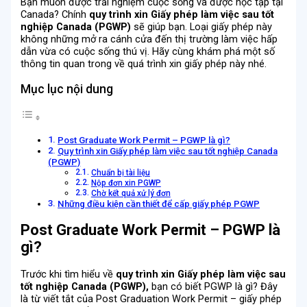
Bạn muốn được trải nghiệm cuộc sống và được học tập tại
Canada? Chính
quy trình xin Giấy phép làm việc sau tốt
nghiệp Canada (PGWP)
sẽ giúp bạn. Loại giấy phép này
không những mở ra cánh cửa đến thị trường làm việc hấp
dẫn vừa có cuộc sống thú vị. Hãy cùng khám phá một số
thông tin quan trong về quá trình xin giấy phép này nhé.
Mục lục nội dung
Post Graduate Work Permit – PGWP là gì?
Quy trình xin Giấy phép làm việc sau tốt nghiệp Canada
(PGWP)
Chuẩn bị tài liệu
Nộp đơn xin PGWP
Chờ kết quả xử lý đơn
Những điều kiện cần thiết để cấp giấy phép PGWP
Post Graduate Work Permit – PGWP là
gì?
Trước khi tìm hiểu về
quy trình xin Giấy phép làm việc sau
tốt nghiệp Canada (PGWP),
bạn có biết PGWP là gì? Đây
là từ viết tắt của Post Graduation Work Permit – giấy phép