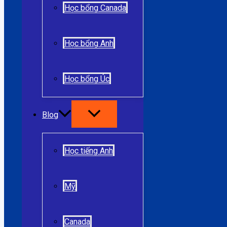
Học bổng Canada
Học bổng Anh
Học bổng Úc
Blog
Học tiếng Anh
Mỹ
Canada