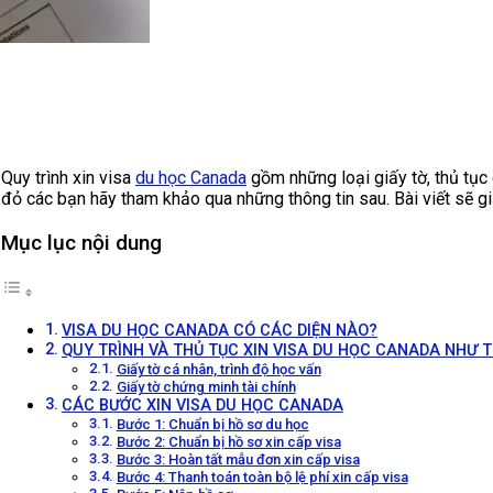
Quy trình xin visa
du học Canada
gồm những loại giấy tờ, thủ tục 
đỏ các bạn hãy tham khảo qua những thông tin sau. Bài viết sẽ g
Mục lục nội dung
VISA DU HỌC CANADA CÓ CÁC DIỆN NÀO?
QUY TRÌNH VÀ THỦ TỤC XIN VISA DU HỌC CANADA NHƯ 
Giấy tờ cá nhân, trình độ học vấn
Giấy tờ chứng minh tài chính
CÁC BƯỚC XIN VISA DU HỌC CANADA
Bước 1: Chuẩn bị hồ sơ du học
Bước 2: Chuẩn bị hồ sơ xin cấp visa
Bước 3: Hoàn tất mẫu đơn xin cấp visa
Bước 4: Thanh toán toàn bộ lệ phí xin cấp visa