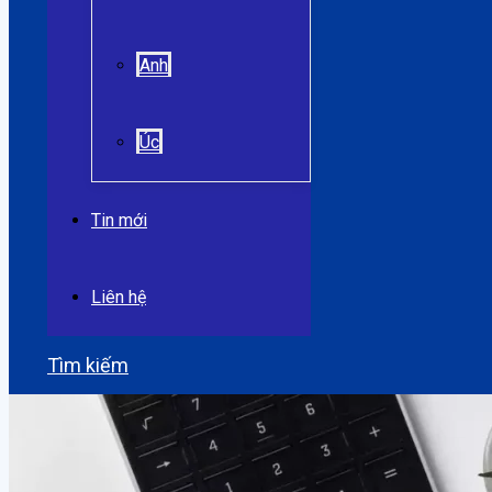
Anh
Úc
Tin mới
Liên hệ
Tìm kiếm