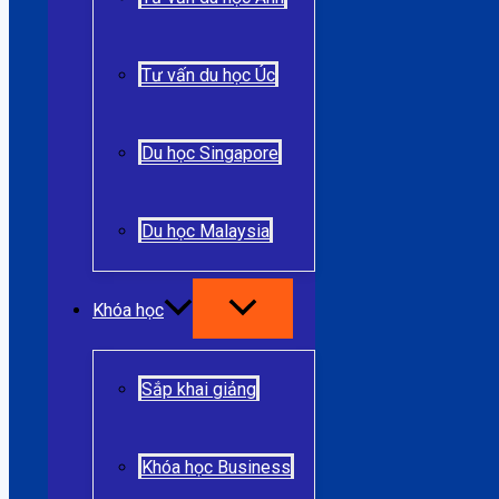
Tư vấn du học Úc
Du học Singapore
Du học Malaysia
Khóa học
Sắp khai giảng
Khóa học Business