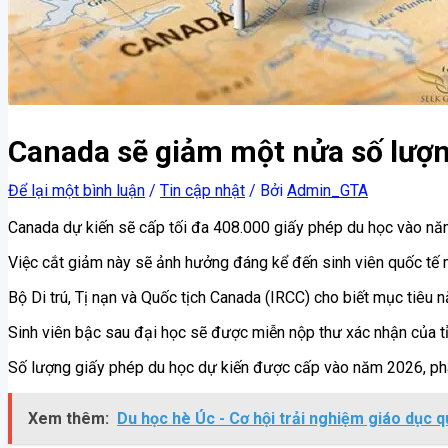
Canada sẽ giảm một nửa số lượn
Để lại một bình luận
/
Tin cập nhật
/ Bởi
Admin_GTA
Canada dự kiến ​​sẽ cấp tối đa 408.000 giấy phép du học vào n
Việc cắt giảm này sẽ ảnh hưởng đáng kể đến sinh viên quốc tế 
Bộ Di trú, Tị nạn và Quốc tịch Canada (IRCC) cho biết mục tiêu
Sinh viên bậc sau đại học sẽ được miễn nộp thư xác nhận của tỉ
Số lượng giấy phép du học dự kiến ​​được cấp vào năm 2026, ph
Xem thêm:
Du học hè Úc - Cơ hội trải nghiệm giáo dục 