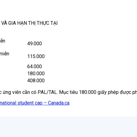
VÀ GIA HẠN THỊ THỰC TẠI
iễn
49.000
(miễn
115.000
64.000
180.000
408.000
ác ứng viên cần có PAL/TAL. Mục tiêu 180.000 giấy phép được phâ
ernational student cap – Canada.ca