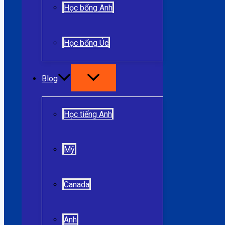
Học bổng Anh
Học bổng Úc
Blog
Học tiếng Anh
Mỹ
Canada
Anh