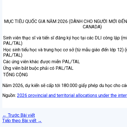
MỤC TIÊU QUỐC GIA NĂM 2026 (DÀNH CHO NGƯỜI MỚI ĐẾN 
CANADA)
Sinh viên thạc sĩ và tiến sĩ đăng ký học tại các DLI công lập (m
PAL/TAL)
Học sinh tiểu học và trung học cơ sở (từ mẫu giáo đến lớp 12) 
PAL/TAL)
Các ứng viên khác được miễn PAL/TAL
Ứng viên bắt buộc phải có PAL/TAL
TỔNG CỘNG
Năm 2026, dự kiến ​​sẽ cấp tới 180.000 giấy phép du học cho c
Nguồn:
2026 provincial and territorial allocations under the int
←
Trước Bài viết
Tiếp theo Bài viết
→