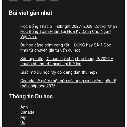
Bài viết gần nhất
Học Bổng Thạc Sĩ Fulbright 2027–2028: Cơ Hội Nhận
Học Bổng Toàn Phần Tại Hoa Kỳ Dành Cho Người
Việt Nam
Du học càng sớm càng tốt – ĐÚNG hay SAI? Góc
nhìn từ chuyên gia tư vấn du học
Săn học bổng Canada kỳ nhập học tháng 9/2026 –
chuẩn bị sớm để giành lợi thế lớn
Giấc mơ Du học Mỹ có đang dần thu hẹp?
Canada sẽ giảm một nửa số lượng sinh viên quốc tế
mới nhập học 2026
Thông tin Du học
Anh
Canada
Mỹ
Úc