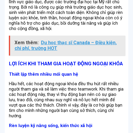
lĩnh vực giáo dục, được các trường đại học tại Mỹ rất chú
trọng. Bởi nó là công cụ giúp nhà trường giáo dục học sinh,
sinh viên phát triển một cách toàn diện. Không chỉ giúp rèn
luyện sức khỏe, tinh thần, hooạt động ngoại khóa còn có ý
nghĩa hỗ trợ cho giáo dục, bồi dưỡng tài năng và giúp ích
cho cộng đồng, xã hội.
Xem thêm:
Du học thạc sĩ Canada – Điều kiện,
chi phí, trường HOT
LỢI ÍCH KHI THAM GIA HOẠT ĐỘNG NGOẠI KHÓA
Thiết lập thêm nhiều mối quan hệ
Hầu hết, các hoạt động ngoại khóa đều thu hút rất nhiều
người tham gia và sẽ làm việc theo teamwork. Khi tham gia
các hoạt động này, thay vì thụ động bạn nên có sự giao
lưu, trao đổi, cùng nhau suy nghĩ và nỗ lực hết mình để
vượt qua các thử thách. Chính vì vậy, đây là cơ hội giúp bạn
tìm cho mình những người bạn cùng sở thích, cùng chí
hướng.
Rèn luyện kỹ năng sống, kiến thức xã hội