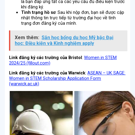
là bạn đáp ứng tất cả các yêu cầu đủ điều kiện trước
khi đăng ký.
Tình trạng hồ sơ
: Sau khi nộp đơn, bạn sẽ được cập
nhật thông tin trực tiếp từ trường đại học về tình
trạng đơn đăng ký của mình.
Xem thêm:
Săn học bổng du học Mỹ bậc Đại
học: Điều kiện và Kinh nghiệm apply
Link đăng ký các trường của Bristol
:
Women in STEM
2024/25 (fillout.com)
Link đăng ký các trường của Warwick
:
ASEAN – UK SAGE:
Women in STEM Scholarship Application Form
(warwick.ac.uk)