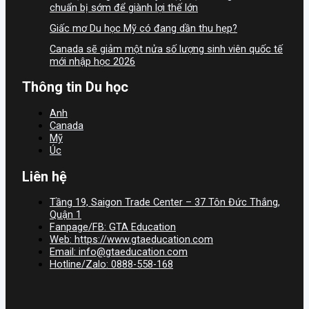
chuẩn bị sớm để giành lợi thế lớn
Giấc mơ Du học Mỹ có đang dần thu hẹp?
Canada sẽ giảm một nửa số lượng sinh viên quốc tế
mới nhập học 2026
Thông tin Du học
Anh
Canada
Mỹ
Úc
Liên hệ
Tầng 19, Saigon Trade Center – 37 Tôn Đức Thắng,
Quận 1
Fanpage/FB: GTA Education
Web: https://www.gtaeducation.com
Email: info@gtaeducation.com
Hotline/Zalo: 0888-558-168