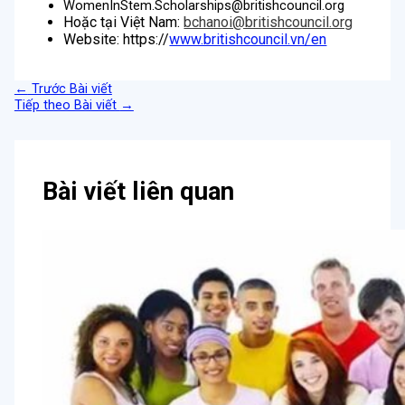
WomenInStem.Scholarships@britishcouncil.org
Hoặc tại Việt Nam:
bchanoi@britishcouncil.org
Website: https://
www.britishcouncil.vn/en
←
Trước Bài viết
Tiếp theo Bài viết
→
Bài viết liên quan