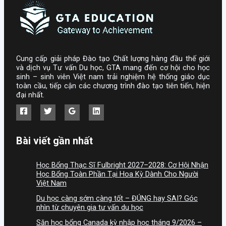
Cung cấp giải pháp Đào tạo Chất lượng hàng đầu thế giới
và dịch vụ Tư vấn Du học, GTA mang đến cơ hội cho học
sinh – sinh viên Việt nam trải nghiệm hệ thống giáo dục
toàn cầu, tiếp cận các chương trình đào tạo tiên tiến, hiện
đại nhất.
Bài viết gần nhất
Học Bổng Thạc Sĩ Fulbright 2027–2028: Cơ Hội Nhận
Học Bổng Toàn Phần Tại Hoa Kỳ Dành Cho Người
Việt Nam
Du học càng sớm càng tốt – ĐÚNG hay SAI? Góc
nhìn từ chuyên gia tư vấn du học
Săn học bổng Canada kỳ nhập học tháng 9/2026 –