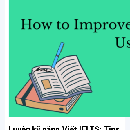
Luyện kỹ năng Viết IELTS: Tips