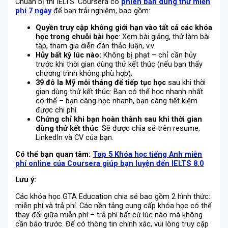
Chuẩn bị thi IELTS. Coursera có
phiên bản dùng thử miễn
phí 7 ngày
để bạn trải nghiệm, bao gồm:
Quyền truy cập không giới hạn vào tất cả các khóa
học trong chuỗi bài học
: Xem bài giảng, thử làm bài
tập, tham gia diễn đàn thảo luận, v.v.
Hủy bất kỳ lúc nào:
Không bị phạt – chỉ cần hủy
trước khi thời gian dùng thử kết thúc (nếu bạn thấy
chương trình không phù hợp).
39 đô la Mỹ mỗi tháng để tiếp tục học
sau khi thời
gian dùng thử kết thúc: Bạn có thể học nhanh nhất
có thể – bạn càng học nhanh, bạn càng tiết kiệm
được chi phí.
Chứng chỉ khi bạn hoàn thành sau khi thời gian
dùng thử kết thúc
: Sẽ được chia sẻ trên resume,
LinkedIn và CV của bạn.
Có thể bạn quan tâm:
Top 5 Khóa học tiếng Anh miễn
phí online của Coursera giúp bạn luyện đến IELTS 8.0
Lưu ý:
Các khóa học GTA Education chia sẻ bao gồm 2 hình thức:
miễn phí và trả phí. Các nền tảng cung cấp khóa học có thể
thay đổi giữa miễn phí – trả phí bất cứ lúc nào mà không
cần báo trước. Để có thông tin chính xác, vui lòng truy cập