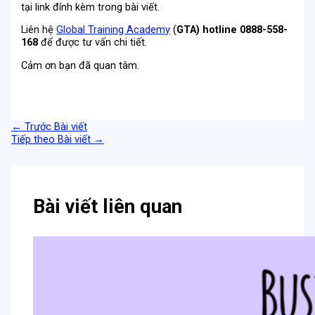
tại link đính kèm trong bài viết.
Liên hệ
Global Training Academy
(
GTA
)
hotline 0888-558-
168
để được tư vấn chi tiết.
Cảm ơn bạn đã quan tâm.
←
Trước Bài viết
Tiếp theo Bài viết
→
Bài viết liên quan