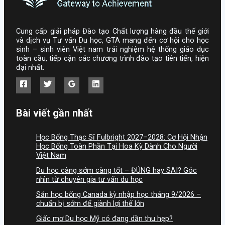
Cung cấp giải pháp Đào tạo Chất lượng hàng đầu thế giới
và dịch vụ Tư vấn Du học, GTA mang đến cơ hội cho học
sinh – sinh viên Việt nam trải nghiệm hệ thống giáo dục
toàn cầu, tiếp cận các chương trình đào tạo tiên tiến, hiện
đại nhất.
Bài viết gần nhất
Học Bổng Thạc Sĩ Fulbright 2027–2028: Cơ Hội Nhận
Học Bổng Toàn Phần Tại Hoa Kỳ Dành Cho Người
Việt Nam
Du học càng sớm càng tốt – ĐÚNG hay SAI? Góc
nhìn từ chuyên gia tư vấn du học
Săn học bổng Canada kỳ nhập học tháng 9/2026 –
chuẩn bị sớm để giành lợi thế lớn
Giấc mơ Du học Mỹ có đang dần thu hẹp?