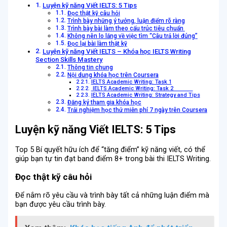
Luyện kỹ năng Viết IELTS: 5 Tips
Đọc thật kỹ câu hỏi
Trình bày những ý tưởng, luận điểm rõ ràng
Trình bày bài làm theo cấu trúc tiêu chuẩn
Không nên lo lắng về việc tìm “Câu trả lời đúng”
Đọc lại bài làm thật kỹ
Luyện kỹ năng Viết IELTS – Khóa học IELTS Writing
Section Skills Mastery
Thông tin chung
Nội dung khóa học trên Coursera
IELTS Academic Writing: Task 1
IELTS Academic Writing: Task 2
IELTS Academic Writing: Strategy and Tips
Đăng ký tham gia khóa học
Trải nghiệm học thử miễn phí 7 ngày trên Coursera
Luyện kỹ năng Viết IELTS: 5 Tips
Top 5 Bí quyết hữu ích để “tăng điểm” kỹ năng viết, có thể
giúp bạn tự tin đạt band điểm 8+ trong bài thi IELTS Writing.
Đọc thật kỹ câu hỏi
Để nắm rõ yêu cầu và trình bày tất cả những luận điểm mà
bạn được yêu cầu trình bày.