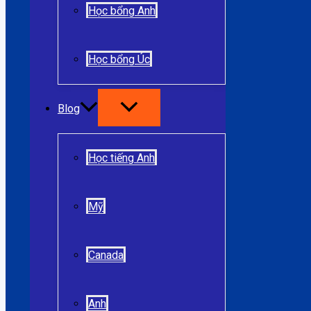
Học bổng Anh
Học bổng Úc
Blog
Học tiếng Anh
Mỹ
Canada
Anh