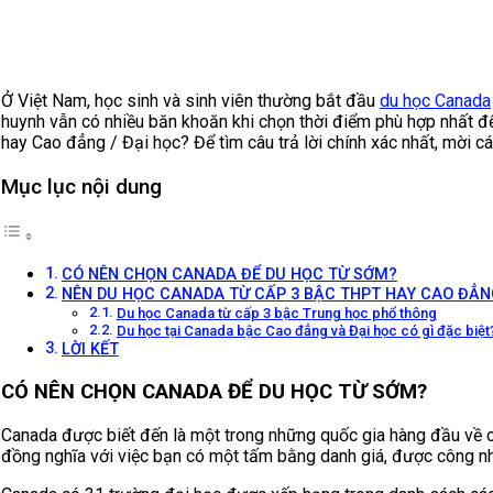
Ở Việt Nam, học sinh và sinh viên thường bắt đầu
du học Canada
huynh vẫn có nhiều băn khoăn khi chọn thời điểm phù hợp nhất đ
hay Cao đẳng / Đại học? Để tìm câu trả lời chính xác nhất, mời c
Mục lục nội dung
CÓ NÊN CHỌN CANADA ĐỂ DU HỌC TỪ SỚM?
NÊN DU HỌC CANADA TỪ CẤP 3 BẬC THPT HAY CAO ĐẲNG
Du học Canada từ cấp 3 bậc Trung học phổ thông
Du học tại Canada bậc Cao đẳng và Đại học có gì đặc biệt
LỜI KẾT
CÓ NÊN CHỌN CANADA ĐỂ DU HỌC TỪ SỚM?
Canada được biết đến là một trong những quốc gia hàng đầu về c
đồng nghĩa với việc bạn có một tấm bằng danh giá, được công n