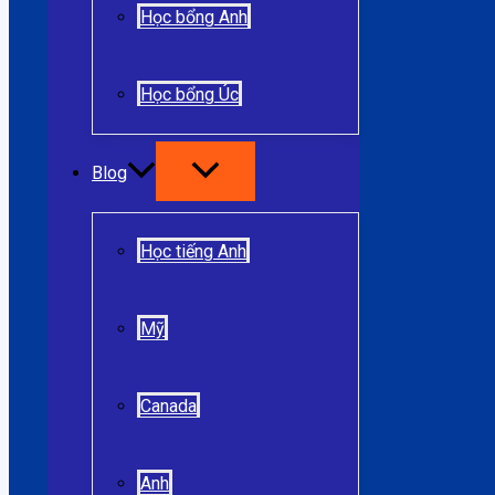
Học bổng Anh
Học bổng Úc
Blog
Học tiếng Anh
Mỹ
Canada
Anh