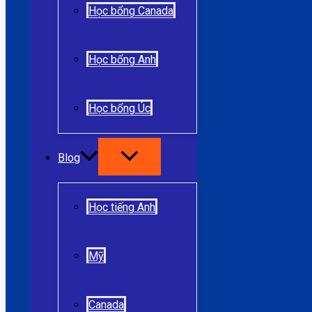
Học bổng Canada
Học bổng Anh
Học bổng Úc
Blog
Học tiếng Anh
Mỹ
Canada