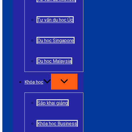
Tư vấn du học Úc
Du học Singapore
Du học Malaysia
Khóa học
Sắp khai giảng
Khóa học Business