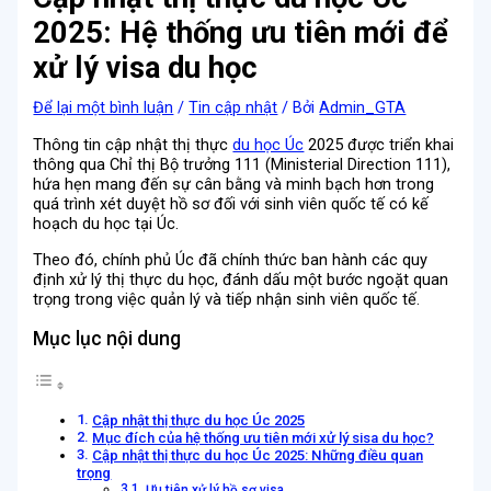
2025: Hệ thống ưu tiên mới để
xử lý visa du học
Để lại một bình luận
/
Tin cập nhật
/ Bởi
Admin_GTA
Thông tin cập nhật thị thực
du học Úc
2025 được triển khai
thông qua Chỉ thị Bộ trưởng 111 (Ministerial Direction 111),
hứa hẹn mang đến sự cân bằng và minh bạch hơn trong
quá trình xét duyệt hồ sơ đối với sinh viên quốc tế có kế
hoạch du học tại Úc.
Theo đó, chính phủ Úc đã chính thức ban hành các quy
định xử lý thị thực du học, đánh dấu một bước ngoặt quan
trọng trong việc quản lý và tiếp nhận sinh viên quốc tế.
Mục lục nội dung
Cập nhật thị thực du học Úc 2025
Mục đích của hệ thống ưu tiên mới xử lý sisa du học?
Cập nhật thị thực du học Úc 2025: Những điều quan
trọng
Ưu tiên xử lý hồ sơ visa