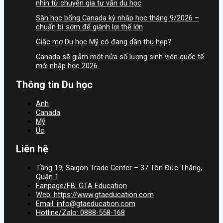
nhìn từ chuyên gia tư vấn du học
Săn học bổng Canada kỳ nhập học tháng 9/2026 –
chuẩn bị sớm để giành lợi thế lớn
Giấc mơ Du học Mỹ có đang dần thu hẹp?
Canada sẽ giảm một nửa số lượng sinh viên quốc tế
mới nhập học 2026
Thông tin Du học
Anh
Canada
Mỹ
Úc
Liên hệ
Tầng 19, Saigon Trade Center – 37 Tôn Đức Thắng,
Quận 1
Fanpage/FB: GTA Education
Web: https://www.gtaeducation.com
Email: info@gtaeducation.com
Hotline/Zalo: 0888-558-168