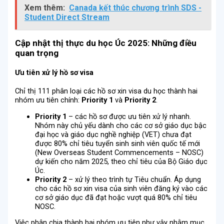
Xem thêm:
Canada kết thúc chương trình SDS -
Student Direct Stream
Cập nhật thị thực du học Úc 2025: Những điều
quan trọng
Ưu tiên xử lý hồ sơ visa
Chỉ thị 111 phân loại các hồ sơ xin visa du học thành hai
nhóm ưu tiên chính:
Priority 1
và
Priority 2
.
Priority 1
– các hồ sơ được ưu tiên xử lý nhanh.
Nhóm này chủ yếu dành cho các cơ sở giáo dục bậc
đại học và giáo dục nghề nghiệp (VET) chưa đạt
được 80% chỉ tiêu tuyển sinh sinh viên quốc tế mới
(New Overseas Student Commencements – NOSC)
dự kiến cho năm 2025, theo chỉ tiêu của Bộ Giáo dục
Úc.
Priority 2
– xử lý theo trình tự Tiêu chuẩn. Áp dụng
cho các hồ sơ xin visa của sinh viên đăng ký vào các
cơ sở giáo dục đã đạt hoặc vượt quá 80% chỉ tiêu
NOSC.
Việc phân chia thành hai nhóm ưu tiên như vậy nhằm mục