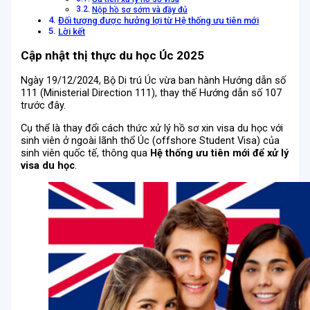
Nộp hồ sơ sớm và đầy đủ
Đối tượng được hưởng lợi từ Hệ thống ưu tiên mới
Lời kết
Cập nhật thị thực du học Úc 2025
Ngày 19/12/2024, Bộ Di trú Úc vừa ban hành Hướng dẫn số
111 (Ministerial Direction 111), thay thế Hướng dẫn số 107
trước đây.
Cụ thể là thay đổi cách thức xử lý hồ sơ xin visa du học với
sinh viên ở ngoài lãnh thổ Úc (offshore Student Visa) của
sinh viên quốc tế, thông qua
Hệ thống ưu tiên mới để xử lý
visa du học
.