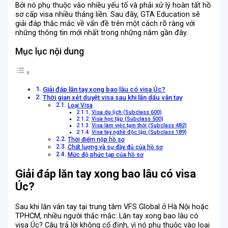
Bởi nó phụ thuộc vào nhiều yếu tố và phải xử lý hoàn tất hồ
sơ cấp visa nhiều tháng liền. Sau đây, GTA Education sẽ
giải đáp thắc mắc về vấn đề trên một cách rõ ràng với
những thông tin mới nhất trong những năm gần đây.
Mục lục nội dung
Giải đáp lăn tay xong bao lâu có visa Úc?
Thời gian xét duyệt visa sau khi lăn dấu vân tay
Loại Visa
Visa du lịch (Subclass 600)
Visa học tập (Subclass 500)
Visa làm việc tạm thời (Subclass 482)
Visa tay nghề độc lập (Subclass 189)
Thời điểm nộp hồ sơ
Chất lượng và sự đầy đủ của hồ sơ
Mức độ phức tạp của hồ sơ
Giải đáp lăn tay xong bao lâu có visa
Úc?
Sau khi lăn vân tay tại trung tâm VFS Global ở Hà Nội hoặc
TPHCM, nhiều người thắc mắc: Lăn tay xong bao lâu có
visa Úc? Câu trả lời không cố định, vì nó phụ thuộc vào loại