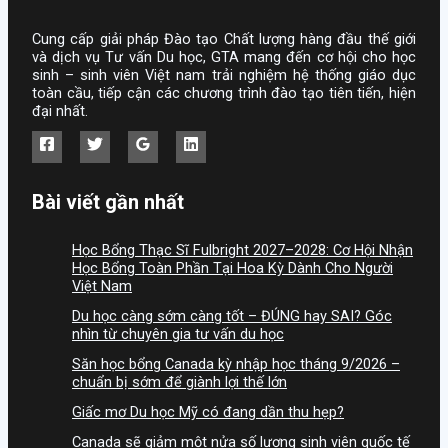
Cung cấp giải pháp Đào tạo Chất lượng hàng đầu thế giới
và dịch vụ Tư vấn Du học, GTA mang đến cơ hội cho học
sinh – sinh viên Việt nam trải nghiệm hệ thống giáo dục
toàn cầu, tiếp cận các chương trình đào tạo tiên tiến, hiện
đại nhất.
Bài viết gần nhất
Học Bổng Thạc Sĩ Fulbright 2027–2028: Cơ Hội Nhận
Học Bổng Toàn Phần Tại Hoa Kỳ Dành Cho Người
Việt Nam
Du học càng sớm càng tốt – ĐÚNG hay SAI? Góc
nhìn từ chuyên gia tư vấn du học
Săn học bổng Canada kỳ nhập học tháng 9/2026 –
chuẩn bị sớm để giành lợi thế lớn
Giấc mơ Du học Mỹ có đang dần thu hẹp?
Canada sẽ giảm một nửa số lượng sinh viên quốc tế