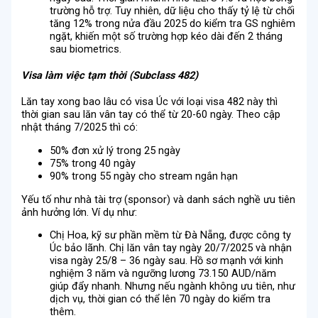
trường hỗ trợ. Tuy nhiên, dữ liệu cho thấy tỷ lệ từ chối
tăng 12% trong nửa đầu 2025 do kiểm tra GS nghiêm
ngặt, khiến một số trường hợp kéo dài đến 2 tháng
sau biometrics.
Visa làm việc tạm thời (Subclass 482)
Lăn tay xong bao lâu có visa Úc với loại visa 482 này thì
thời gian sau lăn vân tay có thể từ 20-60 ngày. Theo cập
nhật tháng 7/2025 thì có:
50% đơn xử lý trong 25 ngày
75% trong 40 ngày
90% trong 55 ngày cho stream ngắn hạn
Yếu tố như nhà tài trợ (sponsor) và danh sách nghề ưu tiên
ảnh hưởng lớn. Ví dụ như:
Chị Hoa, kỹ sư phần mềm từ Đà Nẵng, được công ty
Úc bảo lãnh. Chị lăn vân tay ngày 20/7/2025 và nhận
visa ngày 25/8 – 36 ngày sau. Hồ sơ mạnh với kinh
nghiệm 3 năm và ngưỡng lương 73.150 AUD/năm
giúp đẩy nhanh. Nhưng nếu ngành không ưu tiên, như
dịch vụ, thời gian có thể lên 70 ngày do kiểm tra
thêm.