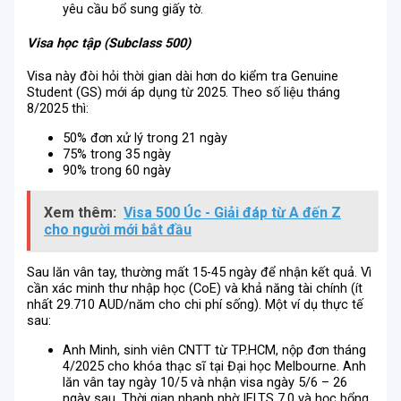
yêu cầu bổ sung giấy tờ.
Visa học tập (Subclass 500)
Visa này đòi hỏi thời gian dài hơn do kiểm tra Genuine
Student (GS) mới áp dụng từ 2025. Theo số liệu tháng
8/2025 thì:
50% đơn xử lý trong 21 ngày
75% trong 35 ngày
90% trong 60 ngày
Xem thêm:
Visa 500 Úc - Giải đáp từ A đến Z
cho người mới bắt đầu
Sau lăn vân tay, thường mất 15-45 ngày để nhận kết quả. Vì
cần xác minh thư nhập học (CoE) và khả năng tài chính (ít
nhất 29.710 AUD/năm cho chi phí sống). Một ví dụ thực tế
sau:
Anh Minh, sinh viên CNTT từ TP.HCM, nộp đơn tháng
4/2025 cho khóa thạc sĩ tại Đại học Melbourne. Anh
lăn vân tay ngày 10/5 và nhận visa ngày 5/6 – 26
ngày sau. Thời gian nhanh nhờ IELTS 7.0 và học bổng