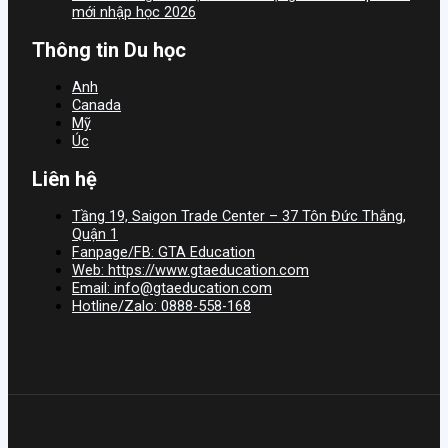
mới nhập học 2026
Thông tin Du học
Anh
Canada
Mỹ
Úc
Liên hệ
Tầng 19, Saigon Trade Center – 37 Tôn Đức Thắng,
Quận 1
Fanpage/FB: GTA Education
Web: https://www.gtaeducation.com
Email: info@gtaeducation.com
Hotline/Zalo: 0888-558-168