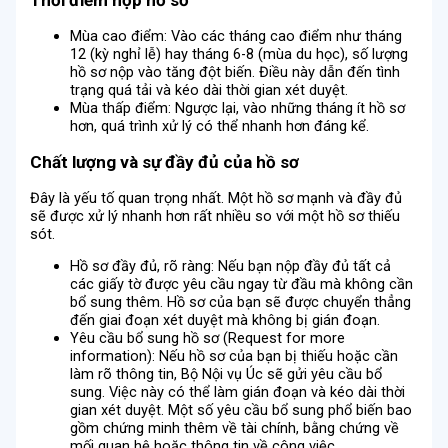
Mùa cao điểm: Vào các tháng cao điểm như tháng
12 (kỳ nghỉ lễ) hay tháng 6-8 (mùa du học), số lượng
hồ sơ nộp vào tăng đột biến. Điều này dẫn đến tình
trạng quá tải và kéo dài thời gian xét duyệt.
Mùa thấp điểm: Ngược lại, vào những tháng ít hồ sơ
hơn, quá trình xử lý có thể nhanh hơn đáng kể.
Chất lượng và sự đầy đủ của hồ sơ
Đây là yếu tố quan trọng nhất. Một hồ sơ mạnh và đầy đủ
sẽ được xử lý nhanh hơn rất nhiều so với một hồ sơ thiếu
sót.
Hồ sơ đầy đủ, rõ ràng: Nếu bạn nộp đầy đủ tất cả
các giấy tờ được yêu cầu ngay từ đầu mà không cần
bổ sung thêm. Hồ sơ của bạn sẽ được chuyển thẳng
đến giai đoạn xét duyệt mà không bị gián đoạn.
Yêu cầu bổ sung hồ sơ (Request for more
information): Nếu hồ sơ của bạn bị thiếu hoặc cần
làm rõ thông tin, Bộ Nội vụ Úc sẽ gửi yêu cầu bổ
sung. Việc này có thể làm gián đoạn và kéo dài thời
gian xét duyệt. Một số yêu cầu bổ sung phổ biến bao
gồm chứng minh thêm về tài chính, bằng chứng về
mối quan hệ hoặc thông tin về công việc.