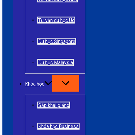
Tư vấn du học Úc
Du học Singapore
Du học Malaysia
Khóa học
Sắp khai giảng
Khóa học Business