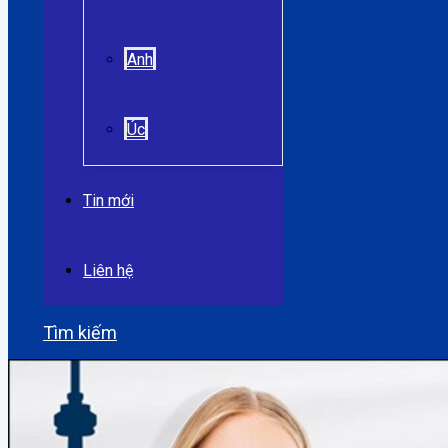
Anh
Úc
Tin mới
Liên hệ
Tìm kiếm