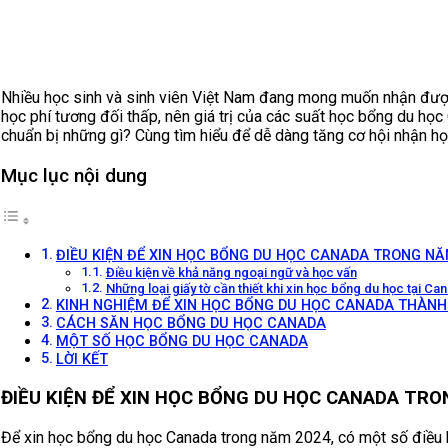
Nhiều học sinh và sinh viên Việt Nam đang mong muốn nhận đư
học phí tương đối thấp, nên giá trị của các suất học bổng du h
chuẩn bị những gì? Cùng tìm hiểu để dễ dàng tăng cơ hội nhận h
Mục lục nội dung
ĐIỀU KIỆN ĐỂ XIN HỌC BỔNG DU HỌC CANADA TRONG NĂ
Điều kiện về khả năng ngoại ngữ và học vấn
Những loại giấy tờ cần thiết khi xin học bổng du học tại Ca
KINH NGHIỆM ĐỂ XIN HỌC BỔNG DU HỌC CANADA THÀN
CÁCH SĂN HỌC BỔNG DU HỌC CANADA
MỘT SỐ HỌC BỔNG DU HỌC CANADA
LỜI KẾT
ĐIỀU KIỆN ĐỂ XIN HỌC BỔNG DU HỌC CANADA TR
Để xin học bổng du học Canada trong năm 2024, có một số điều ki