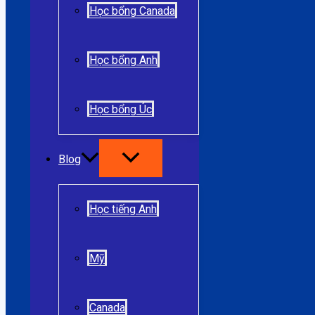
Học bổng Canada
Học bổng Anh
Học bổng Úc
Blog
Học tiếng Anh
Mỹ
Canada